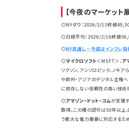
【今夜のマーケット
◎NYダウ：2026/2/13終値49,5
◎日経平均：2026/2/16終値56,8
◎
NY見通し－今週はインフレ指
◎
マイクロソフト
＜MSFT＞、
ア
リクソン、アンソロピック、ノキア
や欧州・アジアのデジタル主権へ
に依存しない信頼性の高い技術
◎
アマゾン・ドット・コム
が支援
取得。この種の認可は50年以上
う膨大な電力需要に対応するた