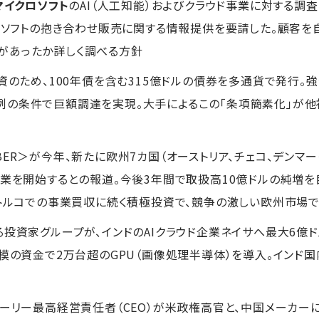
マイクロソフト
のAI（人工知能）およびクラウド事業に対する調
ィソフトの抱き合わせ販売に関する情報提供を要請した。顧客を自社
があったか詳しく調べる方針
投資のため、100年債を含む315億ドルの債券を多通貨で発行
例の条件で巨額調達を実現。大手によるこの「条項簡素化」が他
BER＞が今年、新たに欧州7カ国（オーストリア、チェコ、デンマー
事業を開始するとの報道。今後3年間で取扱高10億ドルの純増を
。トルコでの事業買収に続く積極投資で、競争の激しい欧州市場
る投資家グループが、インドのAIクラウド企業ネイサへ最大6億
規模の資金で2万台超のGPU（画像処理半導体）を導入。インド国
ァーリー最高経営責任者（CEO）が米政権高官と、中国メーカー