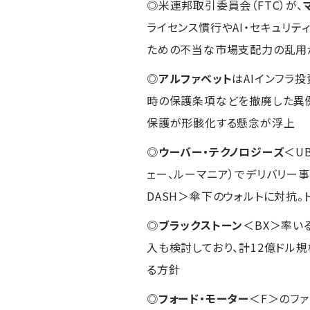
◎米連邦取引委員会（FTC）が、
ライセンス慣行やAI・セキュリテ
ための不当な市場支配力の乱用
◎
アルファベット
はAIインフラ
時の保護条項などを撤廃した異
保護が形骸化する懸念が浮上
◎
ウーバー・テクノロジーズ
＜U
ェー、ルーマニア）でデリバリー
DASH＞傘下のウォルトに対抗
◎
ブラックストーン
＜BX＞率い
入も検討しており、計12億ドル
る方針
◎
フォード・モーター
＜F＞のフ