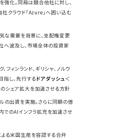
査を強化。同局は競合他社に対し、
クラウド「Azure」へ囲い込む
。強気な需要を背景に、支配権変更
社へ波及し、市場全体の投資家
ク、フィンランド、ギリシャ、ノルウ
目指し、先行する
ドアダッシュ
＜
でのシェア拡大を加速させる方針
ドルの出資を実施。さらに同額の借
内でのAIインフラ拡充を加速させ
による米国生産を容認する合弁