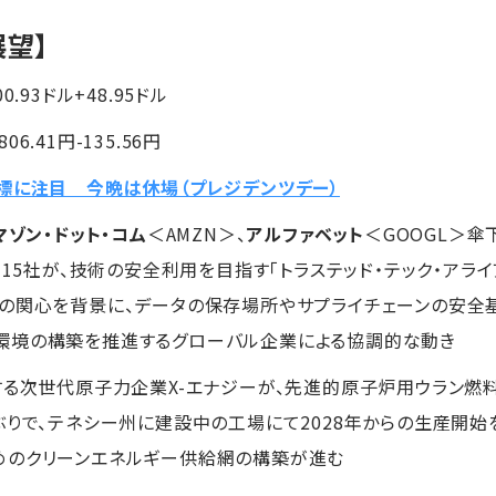
展望】
00.93ドル+48.95ドル
06.41円-135.56円
標に注目 今晩は休場（プレジデンツデー）
マゾン・ドット・コム
＜AMZN＞、
アルファベット
＜GOOGL＞傘
ら15社が、技術の安全利用を目指す「トラステッド・テック・アラ
の関心を背景に、データの保存場所やサプライチェーンの安全
環境の構築を推進するグローバル企業による協調的な動き
する次世代原子力企業X-エナジーが、先進的原子炉用ウラン燃
ぶりで、テネシー州に建設中の工場にて2028年からの生産開始
めのクリーンエネルギー供給網の構築が進む