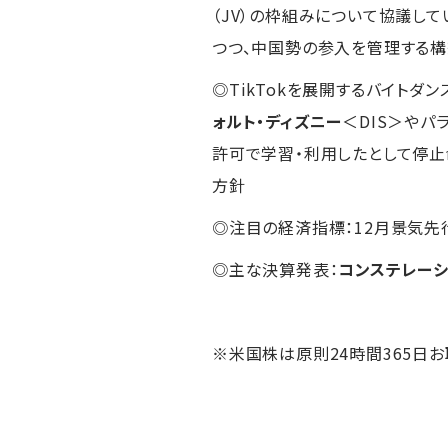
（JV）の枠組みについて協議し
つつ、中国勢の参入を管理する
◎TikTokを展開するバイトダ
ォルト・ディズニー
＜DIS＞やパ
許可で学習・利用したとして停止
方針
◎注目の経済指標：12月景気先
◎主な決算発表：
コンステレーシ
※米国株は原則24時間365日