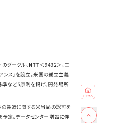
下のグーグル、
NTT
＜9432＞、エ
イアンス」を設立。米国の孤立主義
基準など5原則を掲げ、開発場所
料の製造に関する米当局の認可を
を予定。データセンター増設に伴