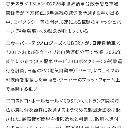
◎
テスラ
＜TSLA＞の2026年世界納車台数予想を市場
関係者が下方修正。3年連続の減少を予測する声が出る
中、ロボタクシー等の開発加速による巨額のキャッシュバ
ーン（現金燃焼）への懸念が強まっている
◎
ウーバー・テクノロジーズ
＜UBER＞が、
日産自動車
＜
7201＞および英ウェイブと自動運転分野で協業。2026年
後半に東京で無人配車サービス（ロボタクシー）の試験運
行を計画。日産のEV（電気自動車）「リーフ」にウェイブの
AI技術を搭載した車両を、ウーバーのプラットフォーム上
で展開する狙い
◎
コストコ・ホールセール
＜COST＞が、トランプ関税の
払い戻し分を顧客に返還するよう求める集団訴訟を提起
された。最高裁が関税を権限逸脱と判断し、政府へ還付
を求めているコストコに対し、顧客側も値上げとして負担