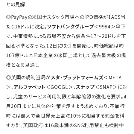
との見解
◎PayPayの米国ナスダック市場へのIPO価格が1ADS当
たり16ドルに決定。
ソフトバンクグループ
＜9984＞傘下
で、中東情勢による市場不安から仮条件17〜20ドルを下
回る水準となった。12日に取引を開始し、時価総額は約
107億ドルと日本企業の米国上場として過去最大級の規
模となる見通し
◎英国の規制当局が
メタ・プラットフォームズ
＜META
＞、
アルファベット
＜GOOGL＞、
スナップ
＜SNAP＞に対
し、児童のサービス利用制限と年齢確認の強化を要求。4
月30日までに具体的対策を示すよう求めており、不履行
時には最大で全世界売上高の10％に相当する罰金を科
す方針。英国政府は16歳未満のSNS利用禁止も検討中