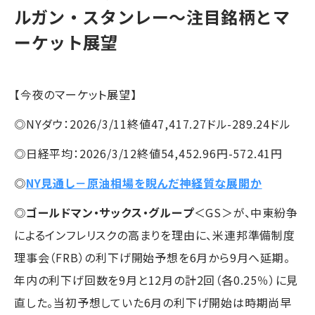
ルガン・スタンレー～注目銘柄とマ
ーケット展望
【今夜のマーケット展望】
◎NYダウ：2026/3/11終値47,417.27ドル-289.24ドル
◎日経平均：2026/3/12終値54,452.96円-572.41円
◎
NY見通し－原油相場を睨んだ神経質な展開か
◎
ゴールドマン・サックス・グループ
＜GS＞が、中東紛争
によるインフレリスクの高まりを理由に、米連邦準備制度
理事会（FRB）の利下げ開始予想を6月から9月へ延期。
年内の利下げ回数を9月と12月の計2回（各0.25％）に見
直した。当初予想していた6月の利下げ開始は時期尚早