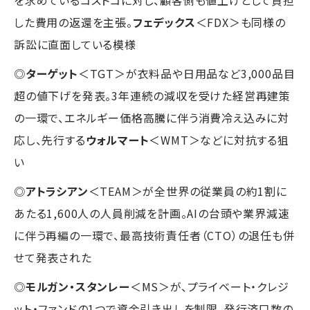
した費用の返還を主張。
フェデックス
＜FDX＞も同様の
訴訟に直面している模様
◎
ターゲット
＜TGT＞が衣料品や日用品など3,000品目
超の値下げを発表。3年連続の減収を受けた経営再建策
の一環で、エネルギー価格高騰に伴う消費冷え込みに対
応し、先行する
ウォルマート
＜WMT＞などに対抗する狙
い
◎
アトラシアン
＜TEAM＞が全世界の従業員の約1割に
あたる1,600人の人員削減を計画。AIの台頭や業界減速
に伴う再編の一環で、最高技術責任者（CTO）の退任も併
せて発表された
◎
モルガン・スタンレー
＜MS＞が、プライベート・クレジ
ット・ファンドの1つで資金引き出しを制限。発行済口数の