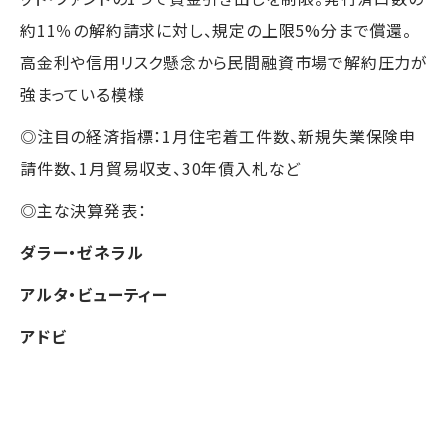
約11％の解約請求に対し、規定の上限5%分まで償還。
高金利や信用リスク懸念から民間融資市場で解約圧力が
強まっている模様
◎注目の経済指標：1月住宅着工件数、新規失業保険申
請件数、1月貿易収支、30年債入札など
◎主な決算発表：
ダラー・ゼネラル
アルタ・ビューティー
アドビ