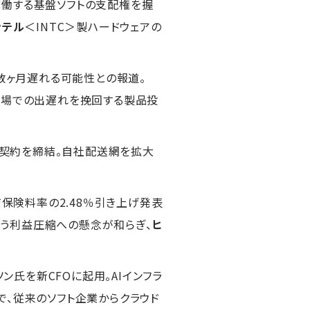
稼働する基盤ソフトの支配権を握
ンテル
＜INTC＞製ハードウェアの
が数ヶ月遅れる可能性との報道。
市場での出遅れを挽回する製品投
新契約を締結。自社配送網を拡大
ジ保険料率の2.48％引き上げ発表
に伴う利益圧縮への懸念が和らぎ、
ヒ
ン氏を新CFOに起用。AIインフラ
で、従来のソフト企業からクラウド