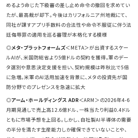
めるよう命じた下級審の差し止め命令の撤回を求めてい
たが、最高裁が却下。今後はカリフォルニア州地裁にて、
同社が課すアプリ手数料の合法性や命令不服従に伴う法
廷侮辱罪の適用を巡る審理が本格化する模様
◎
メタ・プラットフォームズ
＜META＞が出資するスケー
ルAIが、米国防総省より5億ドルの契約を獲得。軍のデー
タ選別や意思決定支援を担い、契約規模は昨秋比で5倍
に急増。米軍のAI活用加速を背景に、メタの投資先が国
防分野でのプレゼンスを急速に拡大
◎
アーム・ホールディングス ADR
＜ARM＞の2026年4-6
月期見通しで売上高12.6億ドル、一株当たり利益0.4ドル
ともに市場予想を上回る。しかし、自社製AI半導体の需要
の半分を満たす生産能力しか確保できていないことや、