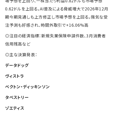
場予想を上回り、一株当たり利益0.82ドルも市場予想
0.62ドルを上回る。AI普及による脅威増大で2026年12月
期今期見通しも上方修正し市場予想を上回る。強気な受
注予測も好感され、時間外取引で+16.06%高
◎注目の経済指標：新規失業保険申請件数、3月消費者
信用残高など
◎主な決算発表：
データドッグ
ヴィストラ
ベクトン・ディッキンソン
タペストリー
ゾエティス