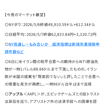
【今夜のマーケット展望】
◎NYダウ：2026/5/6終値49,910.59ドル+612.34ドル
◎日経平均：2026/5/7終値62,833.84円+3,320.72円
◎
NY見通し－もみ合いか 経済指標は新規失業保険申
請件数など
◎6日に米イラン間の和平合意への期待からWTI原油先
物が一時1バレル88.66ドルまで下落したものの、イラン
側が米国の提案を「現実的でない」と評したことで合意へ
の慎重な見方が再燃し、一時96ドル台半ばまで反発
◎
アップル
＜AAPL＞が、エピックゲームズとの反トラスト
法訴訟を巡り、アプリストア外の決済手段への誘導を認