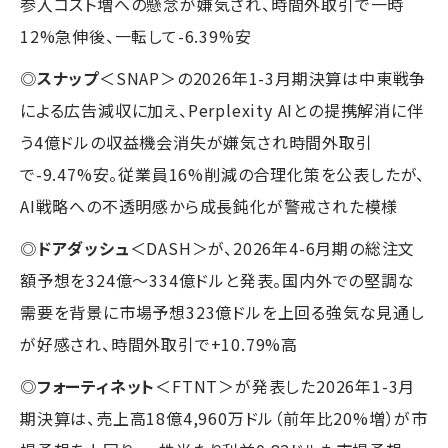
参入コスト増への懸念が嫌気され、時間外取引で一時
12%急伸後、一転して-6.39%安
◎
スナップ
＜SNAP＞の2026年1-3月期決算は中東戦争
による広告減収に加え、Perplexity AIとの提携解消に伴
う4億ドルの収益機会消失が嫌気され時間外取引
で-9.47%安。従業員16%削減の合理化策を公表したが、
AI戦略への不透明感から成長鈍化が警戒された模様
◎
ドアダッシュ
＜DASH＞が、2026年4-6月期の総注文
額予想を324億〜334億ドルと発表。国内外での堅調な
需要を背景に市場予想323億ドルを上回る強気な見通し
が好感され、時間外取引で+10.79%高
◎
フォーティネット
＜FTNT＞が発表した2026年1-3月
期決算は、売上高18億4,960万ドル（前年比20%増）が市