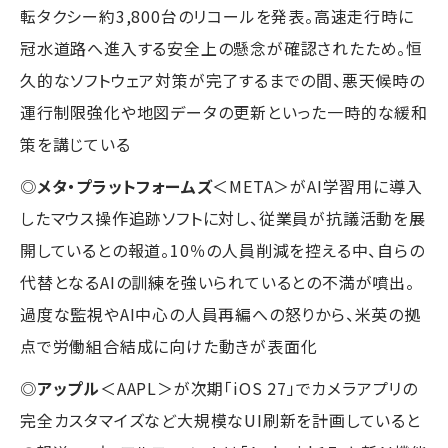
転タクシー約3,800台のリコールを発表。高速走行時に
冠水道路へ進入する安全上の懸念が確認されたため。恒
久的なソフトウェア対策が完了するまでの間、悪天候時の
運行制限強化や地図データの更新といった一時的な緩和
策を講じている
◎
メタ・プラットフォームズ
＜META＞がAI学習用に導入
したマウス操作追跡ソフトに対し、従業員が抗議活動を展
開しているとの報道。10％の人員削減を控える中、自らの
代替となるAIの訓練を強いられているとの不満が噴出。
過度な監視やAI中心の人員再編への怒りから、米英の拠
点で労働組合結成に向けた動きが表面化
◎
アップル
＜AAPL＞が次期「iOS 27」でカメラアプリの
完全カスタマイズなど大規模なUI刷新を計画していると