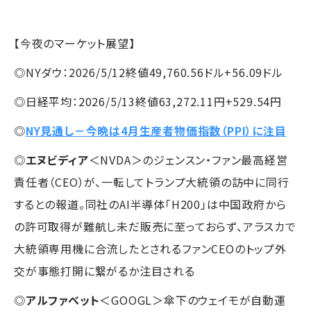
【今夜のマーケット展望】
◎NYダウ：2026/5/12終値49,760.56ドル+56.09ドル
◎日経平均：2026/5/13終値63,272.11円+529.54円
◎
NY見通し－今晩は4月生産者物価指数（PPI）に注目
◎
エヌビディア
＜NVDA＞のジェンスン・ファン最高経営
責任者（CEO）が、一転してトランプ大統領の訪中に同行
するとの報道。同社のAI半導体「H200」は中国政府から
の許可取得が難航し未だ販売に至っておらず、アラスカで
大統領専用機に合流したとされるファンCEOのトップ外
交が事態打開に繋がるか注目される
◎
アルファベット
＜GOOGL＞傘下のウェイモが自動運