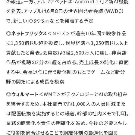
の報道。一方、アルファベットは「Android 17」と新AI機能
を発表。アップルは6月8日の世界開発者会議（WWDC）
で、新しいiOSやSiriなどを発表する予定
◎
ネットフリックス
＜NFLX＞が過去10年間で映像作品
に1,350億ドル超を投資し、世界経済へ3,250億ドル以上
貢献したと発表。会員数は3億2,500万人に達し、非英語
作品が視聴の3分の1超を占める。売上成長の鈍化に直面
する中、会長退任に伴う新体制のもとでゲームなど新分
野の開拓による成長を模索
◎
ウォルマート
＜WMT＞がテクノロジーとAIの取り組み
を統合するため、本社部門で約1,000人の人員削減また
は配置転換を実施するとの報道。幹部の社内メモで判明。
業務の簡素化や責任の明確化を進め、今後の必要スキル
に役割を適合させることで組織体制の最適化を図る