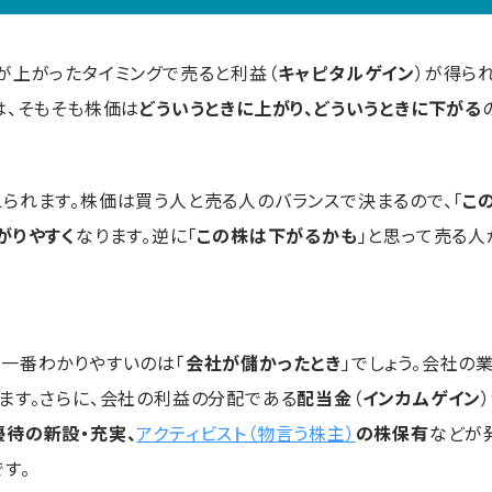
が上がったタイミングで売ると利益（
キャピタルゲイン
）が得ら
は、そもそも株価は
どういうときに上がり、どういうときに下がる
えられます。株価は買う人と売る人のバランスで決まるので、「
こ
がりやすく
なります。逆に「
この株は下がるかも
」と思って売る人
一番わかりやすいのは「
会社が儲かったとき
」でしょう。会社の
ます。さらに、会社の利益の分配である
配当金
（
インカムゲイン
優待の新設・充実、
アクティビスト（物言う株主）
の株保有
などが
す。