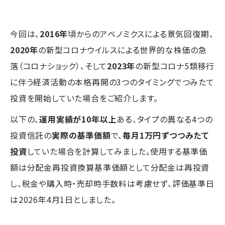
今回は、
2016年
頃からのアベノミクスによる景気回復期、
2020年
の新型コロナウイルスによる世界的な株価の急
落（コロナショック）、そして
2023年
の新型コロナ5類移行
に伴う経済活動の本格再開の3つのタイミングでつみたて
投資を開始していた場合をご紹介します。
以下の、
運用実績が10年以上
ある、タイプの異なる4つの
投資信託の
実際の基準価額
で、
毎月1万円ずつつみたて
投資
していた場合を計算してみました。使用する基準価
額は分配金再投資換算基準価額として分配金は再投資
し、税金や購入時・売却時手数料は考慮せず、評価基準日
は2026年4月1日としました。