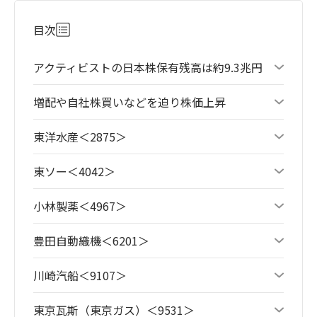
目次
アクティビストの日本株保有残高は約9.3兆円
増配や自社株買いなどを迫り株価上昇
東洋水産＜2875＞
東ソー＜4042＞
小林製薬＜4967＞
豊田自動織機＜6201＞
川崎汽船＜9107＞
東京瓦斯（東京ガス）＜9531＞