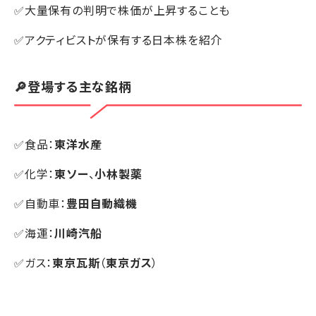
✅大量保有の判明で株価が上昇することも
✅アクティビストが保有する日本株を紹介
🔎登場する主な銘柄
✅食品：
東洋水産
✅化学：
東ソー
、
小林製薬
✅自動車：
豊田自動織機
✅海運：
川崎汽船
✅ガス：
東京瓦斯
（
東京ガス
）