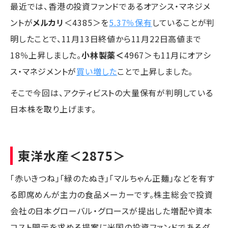
最近では、香港の投資ファンドであるオアシス・マネジメ
ントが
メルカリ
＜4385＞を
5.37％保有
していることが判
明したことで、11月13日終値から11月22日高値まで
18％上昇しました。
小林製薬＜
4967＞も11月にオアシ
ス・マネジメントが
買い増した
ことで上昇しました。
そこで今回は、アクティビストの大量保有が判明している
日本株を取り上げます。
東洋水産
＜2875＞
「赤いきつね」「緑のたぬき」「マルちゃん正麺」などを有す
る即席めんが主力の食品メーカーです。株主総会で投資
会社の日本グローバル・グロースが提出した増配や資本
コスト開示を求める提案に米国の投資ファンドであるダ