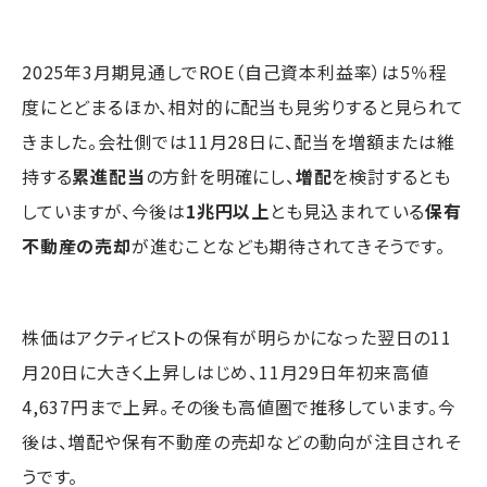
2025年3月期見通しでROE（自己資本利益率）は5％程
度にとどまるほか、相対的に配当も見劣りすると見られて
きました。会社側では11月28日に、配当を増額または維
持する
累進配当
の方針を明確にし、
増配
を検討するとも
していますが、今後は
1兆円以上
とも見込まれている
保有
不動産の売却
が進むことなども期待されてきそうです。
株価はアクティビストの保有が明らかになった翌日の11
月20日に大きく上昇しはじめ、11月29日年初来高値
4,637円まで上昇。その後も高値圏で推移しています。今
後は、増配や保有不動産の売却などの動向が注目されそ
うです。