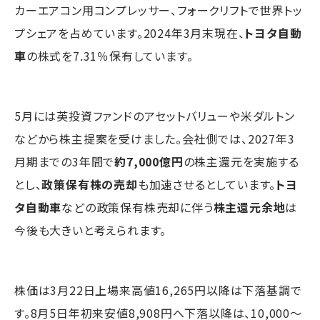
カーエアコン用コンプレッサー、フォークリフトで世界トッ
プシェアを占めています。2024年3月末現在、
トヨタ自動
車
の株式を7.31％保有しています。
5月には英投資ファンドのアセットバリューや米ダルトン
などから株主提案を受けました。会社側では、2027年3
月期までの3年間で
約7,000億円
の株主還元を実施する
とし、
政策保有株の売却
も加速させるとしています。
トヨ
タ自動車
などの政策保有株売却に伴う
株主還元余地
は
今後も大きいと考えられます。
株価は3月22日上場来高値16,265円以降は下落基調で
す。8月5日年初来安値8,908円へ下落以降は、10,000～