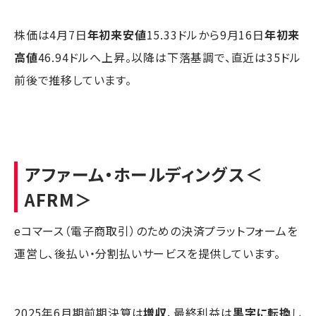
株価は4月7日
年初来安値
15.33ドルから9月16日
年初来
高値
46.94ドルへ上昇。以降は下落基調で、直近は35ドル
前後で推移しています。
アファーム・ホールディングス
＜
AFRM＞
eコマース（電子商取引）のための決済プラットフォームを
運営し、後払い・分割払いサービスを提供しています。
2025年6月期前期決算は
増収
、最終利益は
黒字に転換
し