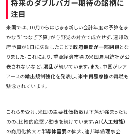
将来のダブルバガー期待の銘柄に
注目
米国では、10月からはじまる新しい会計年度の予算をま
かなう「つなぎ予算」が与野党の対立で成立せず、連邦政
府予算が1日に失効したことで
政府機関が一部閉鎖
とな
りました。これにより、重要経済市場の米国雇用統計が公
表されないなど、
混乱
が続いています。また、中国がレア
アースの
輸出規制強化
を発表し、
米中貿易摩擦
の再燃も
懸念されています。
これらを受け、米国の主要株価指数は下落が強まったも
のの、比較的底堅い動きを続けています。
AI（人工知能）
の商用化拡大と
半導体需要
の拡大、連邦準備理事会