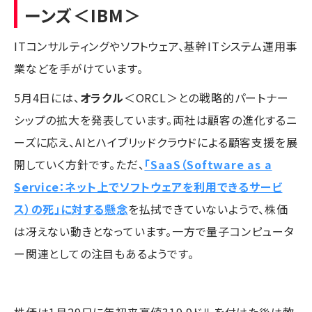
ーンズ
＜IBM＞
ITコンサルティングやソフトウェア、基幹ITシステム運用事
業などを手がけています。
5月4日には、
オラクル
＜ORCL＞との戦略的パートナー
シップの拡大を発表しています。両社は顧客の進化するニ
ーズに応え、AIとハイブリッドクラウドによる顧客支援を展
開していく方針です。ただ、
「SaaS（Software as a
Service：ネット上でソフトウェアを利用できるサービ
ス）の死」に対する懸念
を払拭できていないようで、株価
は冴えない動きとなっています。一方で量子コンピュータ
ー関連としての注目もあるようです。
株価は1月29日に年初来高値319.9ドルを付けた後は軟