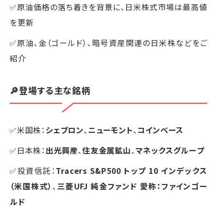
✅原油価格の落ち着きを背景に、日米株式市場は最高値
を更新
✅原油、金（ゴールド）、暗号資産関連の日米株などをご
紹介
🔎登場する主な銘柄
✅米国株：
シェブロン
、
ニューモント
、
コインベース
✅日本株：
出光興産
、
住友金属鉱山
、
マネックスグループ
✅投資信託：
Tracers S&P500 トップ 10 インデックス
（米国株式）
、
三菱UFJ 純金ファンド 愛称：ファインゴー
ルド