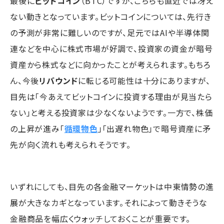
最後に
ビットコイン
（BTC）ですが、こちらも直近では冴え
ない動きとなっています。ビットコインについては、先行き
の予測が非常に難しいのですが、足元ではAIや半導体関
連などを中心に株式市場が好調で、投資家の資金が暗号
資産から株式などに向かったことが考えられます。もちろ
ん、今後
リバウンド
に転じる可能性は十分にありますが、
目先は「今あえてビットコインに投資する理由が見当たら
ない」と考える投資家は少なくないようです。一方で、株価
の上昇が進み「
循環物色
」「出遅れ物色」で暗号資産に矛
先が向く流れも考えられそうです。
いずれにしても、目先の各金融マーケットは中東情勢の進
展が大きなカギとなっています。それによって動きそうな
金融商品を幅広くウォッチしておくことが重要です。