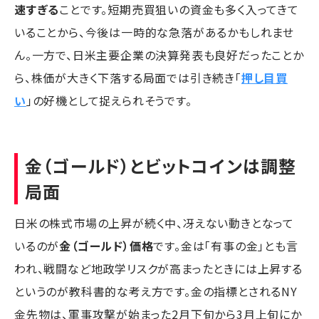
速すぎる
ことです。短期売買狙いの資金も多く入ってきて
いることから、今後は一時的な急落があるかもしれませ
ん。一方で、日米主要企業の決算発表も良好だったことか
ら、株価が大きく下落する局面では引き続き「
押し目買
い
」の好機として捉えられそうです。
金（ゴールド）とビットコインは調整
局面
日米の株式市場の上昇が続く中、冴えない動きとなって
いるのが
金（ゴールド）価格
です。金は「有事の金」とも言
われ、戦闘など地政学リスクが高まったときには上昇する
というのが教科書的な考え方です。金の指標とされるNY
金先物は、軍事攻撃が始まった2月下旬から3月上旬にか