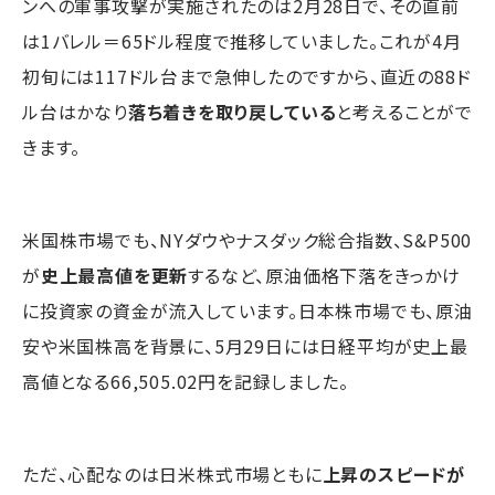
ンへの軍事攻撃が実施されたのは2月28日で、その直前
は1バレル＝65ドル程度で推移していました。これが4月
初旬には117ドル台まで急伸したのですから、直近の88ド
ル台はかなり
落ち着きを取り戻している
と考えることがで
きます。
米国株市場でも、NYダウやナスダック総合指数、S&P500
が
史上最高値を更新
するなど、原油価格下落をきっかけ
に投資家の資金が流入しています。日本株市場でも、原油
安や米国株高を背景に、5月29日には日経平均が史上最
高値となる66,505.02円を記録しました。
ただ、心配なのは日米株式市場ともに
上昇のスピードが