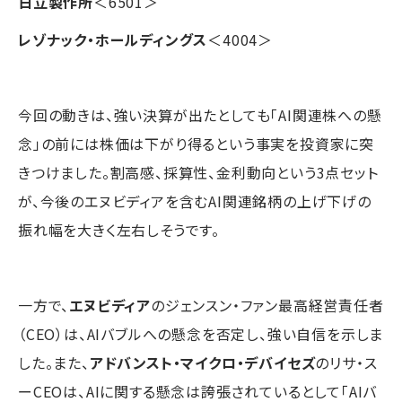
日立製作所
＜6501＞
レゾナック・ホールディングス
＜4004＞
今回の動きは、強い決算が出たとしても「AI関連株への懸
念」の前には株価は下がり得るという事実を投資家に突
きつけました。割高感、採算性、金利動向という3点セット
が、今後のエヌビディアを含むAI関連銘柄の上げ下げの
振れ幅を大きく左右しそうです。
一方で、
エヌビディア
のジェンスン・ファン最高経営責任者
（CEO）は、AIバブルへの懸念を否定し、強い自信を示しま
した。また、
アドバンスト・マイクロ・デバイセズ
のリサ・ス
ーCEOは、AIに関する懸念は誇張されているとして「AIバ