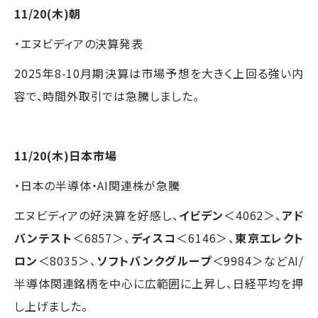
11/20(木)朝
・エヌビディアの決算発表
2025年8-10月期決算は市場予想を大きく上回る強い内
容で、時間外取引では急騰しました。
11/20(木)日本市場
・日本の半導体・AI関連株が急騰
エヌビディアの好決算を好感し、
イビデン
＜4062＞、
アド
バンテスト
＜6857＞、
ディスコ
＜6146＞、
東京エレクト
ロン
＜8035＞、
ソフトバンクグループ
＜9984＞などAI/
半導体関連銘柄を中心に広範囲に上昇し、日経平均を押
し上げました。