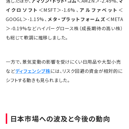
落したほか、
アマゾン・ドット・コム
＜AMZN＞-2.49%、
マ
イクロソフト
＜MSFT＞-1.6%、
アルファベット
＜
GOOGL＞-1.15%、
メタ・プラットフォームズ
＜META
＞-0.19%などハイパーグロース株（成長期待の高い株）
も総じて軟調に推移しました。
一方で、景気変動の影響を受けにくい日用品や大型小売
など
ディフェンシブ株
には、リスク回避の資金が相対的に
シフトする動きも見られました。
日本市場への波及と今後の動向