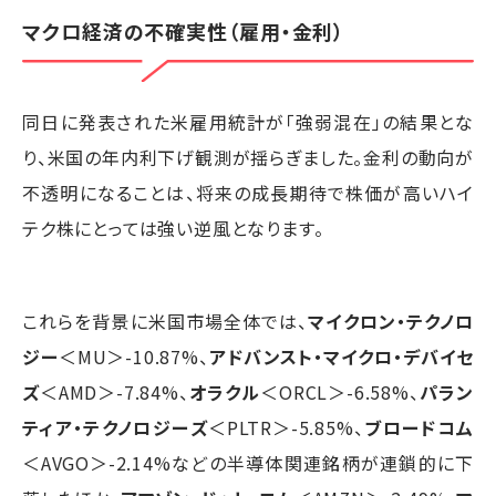
マクロ経済の不確実性（雇用・金利）
同日に発表された米雇用統計が「強弱混在」の結果とな
り、米国の年内利下げ観測が揺らぎました。金利の動向が
不透明になることは、将来の成長期待で株価が高いハイ
テク株にとっては強い逆風となります。
これらを背景に米国市場全体では、
マイクロン・テクノロ
ジー
＜MU＞-10.87%、
アドバンスト・マイクロ・デバイセ
ズ
＜AMD＞-7.84%、
オラクル
＜ORCL＞-6.58%、
パラン
ティア・テクノロジーズ
＜PLTR＞-5.85%、
ブロードコム
＜AVGO＞-2.14%などの半導体関連銘柄が連鎖的に下