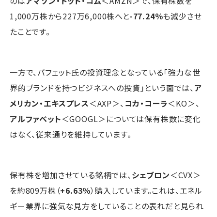
のは
アマゾン・ドット・コム
＜AMZN＞で、保有株数を
1,000万株から227万6,000株へと
-77.24％
も減少させ
たことです。
一方で、バフェット氏の投資理念となっている「強力な世
界的ブランドを持つビジネスへの投資」という面では、
ア
メリカン・エキスプレス
＜AXP＞、
コカ・コーラ
＜KO＞、
アルファベット
＜GOOGL＞については保有株数に変化
はなく、従来通りを維持しています。
保有株を増加させている銘柄では、
シェブロン
＜CVX＞
を約809万株（
+6.63％
）購入しています。これは、エネル
ギー業界に強気な見方をしていることの表れだと見られ