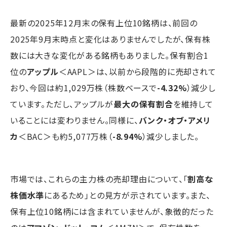
最新の2025年12月末の保有上位10銘柄は、前回の
2025年9月末時点と変化はありませんでしたが、保有株
数には大きな変化がある銘柄もありました。保有割合1
位の
アップル
＜AAPL＞は、以前から段階的に売却されて
おり、今回は約1,029万株（株数ベースで
-4.32%
）減少し
ています。ただし、アップルが
最大の保有割合
を維持して
いることには変わりません。同様に、
バンク・オブ・アメリ
カ
＜BAC＞も約5,077万株（
-8.94%
）減少しました。
市場では、これらの主力株の売却理由について、「
割高な
株価水準
にあるため」との見方が示されています。また、
保有上位10銘柄には含まれていませんが、象徴的だった