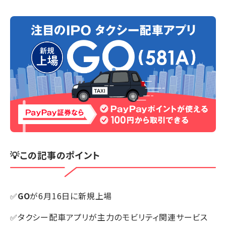
💡この記事のポイント
✅
GO
が6月16日に新規上場
✅タクシー配車アプリが主力のモビリティ関連サービス