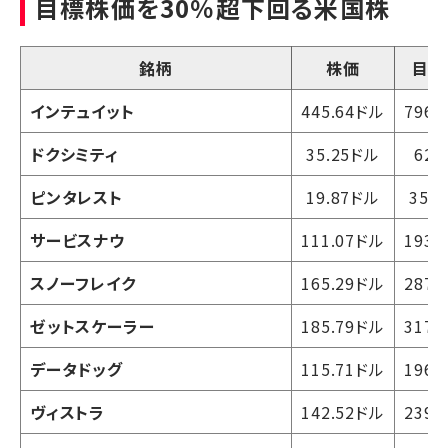
目標株価を30％超下回る米国株
銘柄
株価
目標
インテュイット
445.64ドル
796.
ドクシミティ
35.25ドル
62.
ピンタレスト
19.87ドル
35.
サービスナウ
111.07ドル
193.
スノーフレイク
165.29ドル
287.
ゼットスケーラー
185.79ドル
317.
データドッグ
115.71ドル
196.
ヴィストラ
142.52ドル
239.