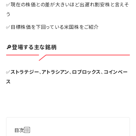
✅現在の株価との差が大きいほど出遅れ割安株と言えそ
う
✅目標株価を下回っている米国株をご紹介
🔎登場する主な銘柄
✅
ストラテジー
、
アトラシアン
、
ロブロックス
、
コインベー
ス
目次