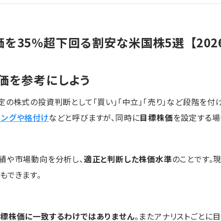
を35％超下回る割安な米国株5選【202
価を参考にしよう
定の株式の投資判断として「買い」「中立」「売り」など段階を付
ィングや格付け
などと呼びますが、同時に
目標株価
を設定する場
績や市場動向を分析し、
適正と判断した株価水準
のことです。
もできます。
標株価に一致するわけではありません
。またアナリストごとに