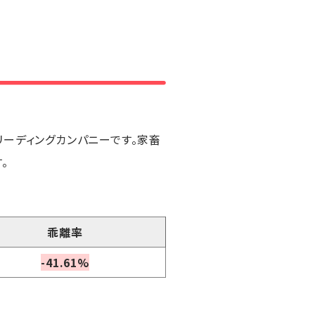
リーディングカンパニーです。家畜
。
乖離率
-41.61%