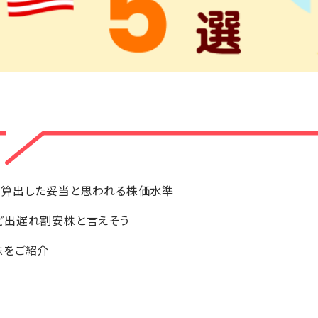
が算出した妥当と思われる株価水準
ど出遅れ割安株と言えそう
株をご紹介