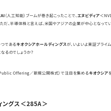
AI
（人工知能）ブームが巻き起こったことで、
エヌビディア
＜NV
ただ、半導体株と言えば、米国やアジアの企業が中心となってい
一つである
キオクシアホールディングス
が、いよいよ東証プライ
なるのでしょうか？
 Public Offering／新規公開株式）で注目を集める
キオクシア
ィングス
＜285A＞