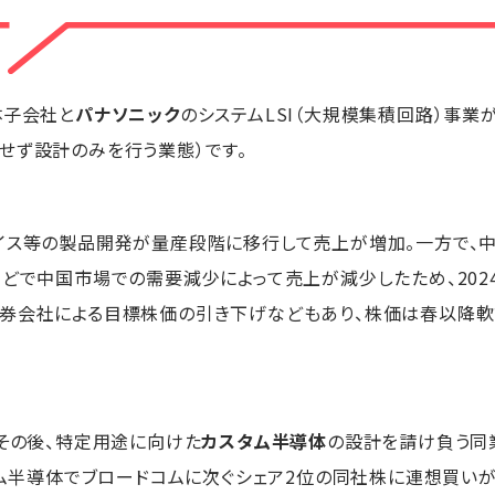
体子会社と
パナソニック
のシステムLSI（大規模集積回路）事
せず設計のみを行う業態）です。
イス等の製品開発が量産段階に移行して売上が増加。一方で、
どで中国市場での需要減少によって売上が減少したため、2024
証券会社による目標株価の引き下げなどもあり、株価は春以降
。その後、特定用途に向けた
カスタム半導体
の設計を請け負う同
ム半導体でブロードコムに次ぐシェア2位の同社株に連想買いが