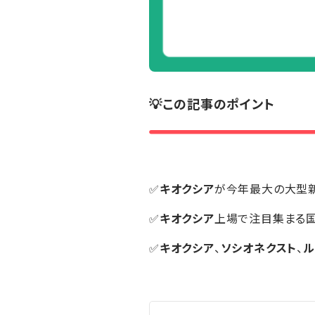
💡この記事のポイント
✅
キオクシア
が今年最大の大型
✅
キオクシア
上場で注目集まる
✅
キオクシア
、
ソシオネクスト
、
ル