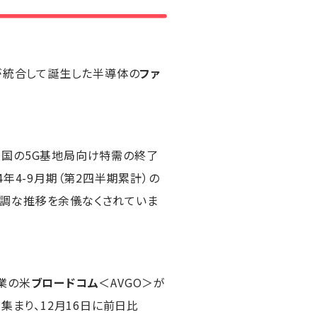
業が統合して誕生した半導体の
ファ
中国の5G基地局向け特需の終了
年4-9月期（第2四半期累計）の
軟調な推移を余儀なくされていま
業の米
ブロードコム
＜AVGO＞が
集まり、12月16日に前日比