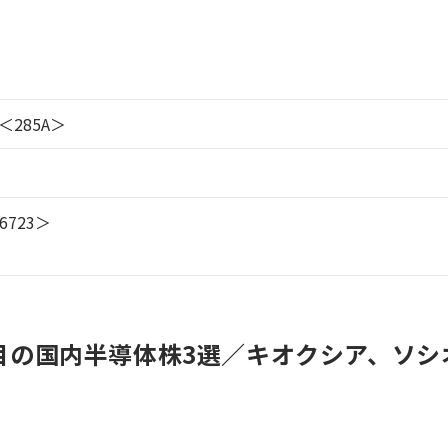
285A＞
723＞
目の国内半導体株3選／キオクシア、ソシ