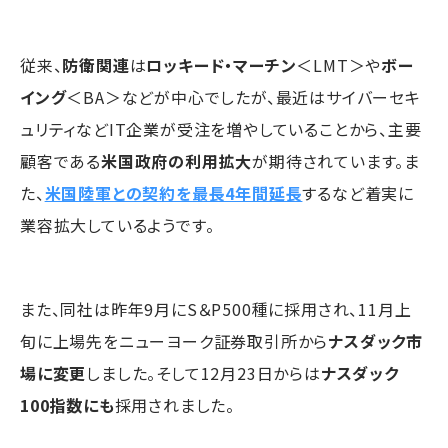
従来、
防衛関連
は
ロッキード・マーチン
＜LMT＞や
ボー
イング
＜BA＞などが中心でしたが、最近はサイバーセキ
ュリティなどIT企業が受注を増やしていることから、主要
顧客である
米国政府の利用拡大
が期待されています。ま
た、
米国陸軍との契約を最長4年間延長
するなど着実に
業容拡大しているようです。
また、同社は昨年9月にS＆P500種に採用され、11月上
旬に上場先をニューヨーク証券取引所から
ナスダック市
場に変更
しました。そして12月23日からは
ナスダック
100指数にも
採用されました。