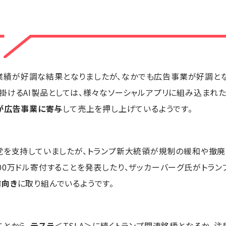
月）の業績が好調な結果となりましたが、なかでも広告事業が好調と
掛けるAI製品としては、様々なソーシャルアプリに組み込まれたA
資が広告事業に寄与
して売上を押し上げているようです。
党を支持していましたが、トランプ新大統領が規制の緩和や撤廃
00万ドル寄付することを発表したり、ザッカーバーグ氏がトラン
前向き
に取り組んでいるようです。
ことから、
テスラ
＜TSLA＞に続くトランプ関連銘柄となるか、注