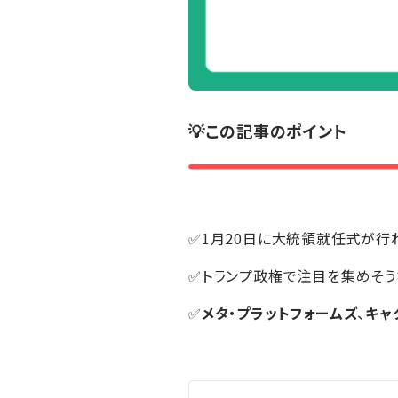
💡この記事のポイント
✅1月20日に大統領就任式が行
✅トランプ政権で注目を集めそ
✅
メタ・プラットフォームズ
、
キャ