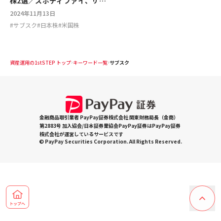
株2選／スポティファイ、サイ
バーエージェント
2024年11月13日
#
サブスク
#
日本株
#
米国株
資産運用の1stSTEP トップ
キーワード一覧
サブスク
金融商品取引業者 PayPay証券株式会社 関東財務局長（金商）
第2883号 加入協会/日本証券業協会PayPay証券はPayPay証券
株式会社が運営しているサービスです
© PayPay Securities Corporation. All Rights Reserved.