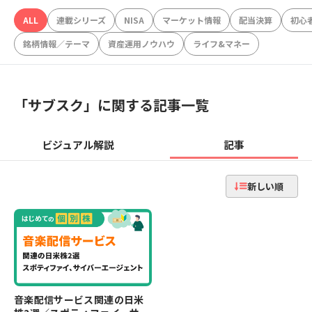
ALL
連載シリーズ
NISA
マーケット情報
配当決算
初心
銘柄情報／テーマ
資産運用ノウハウ
ライフ&マネー
「
サブスク
」に関する記事一覧
ビジュアル解説
記事
新しい順
音楽配信サービス関連の日米