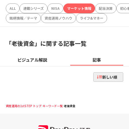
ALL
連載シリーズ
NISA
マーケット情報
配当決算
初心
銘柄情報／テーマ
資産運用ノウハウ
ライフ&マネー
「
老後資金
」に関する記事一覧
ビジュアル解説
記事
新しい順
資産運用の1stSTEP トップ
キーワード一覧
老後資金