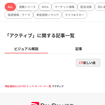
ALL
連載シリーズ
NISA
マーケット情報
配当決算
初心
銘柄情報／テーマ
資産運用ノウハウ
ライフ&マネー
「
アクティブ
」に関する記事一覧
ビジュアル解説
記事
新しい順
資産運用の1stSTEP トップ
キーワード一覧
アクティブ