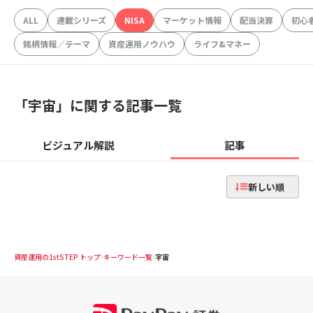
ALL
連載シリーズ
NISA
マーケット情報
配当決算
初心
銘柄情報／テーマ
資産運用ノウハウ
ライフ&マネー
「
宇宙
」に関する記事一覧
ビジュアル解説
記事
新しい順
資産運用の1stSTEP トップ
キーワード一覧
宇宙