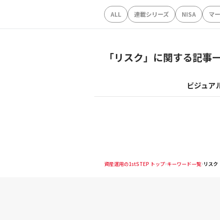
ALL
連載シリーズ
NISA
マ
「
リスク
」に関する記事
ビジュア
資産運用の1stSTEP トップ
キーワード一覧
リスク