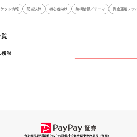
ーケット情報
配当決算
初心者向け
銘柄情報／テーマ
資産運用ノウ
一覧
ル解説
金融商品取引業者 PayPay証券株式会社 関東財務局長（金商）