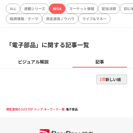
ALL
連載シリーズ
NISA
マーケット情報
配当決算
初心
銘柄情報／テーマ
資産運用ノウハウ
ライフ&マネー
「
電子部品
」に関する記事一覧
ビジュアル解説
記事
新しい順
資産運用の1stSTEP トップ
キーワード一覧
電子部品