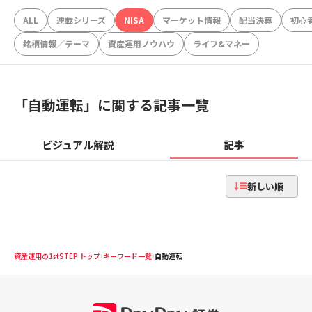
ALL
連載シリーズ
NISA
マーケット情報
配当決算
初心
銘柄情報／テーマ
資産運用ノウハウ
ライフ&マネー
「
自動運転
」に関する記事一覧
ビジュアル解説
記事
新しい順
資産運用の1stSTEP トップ
キーワード一覧
自動運転