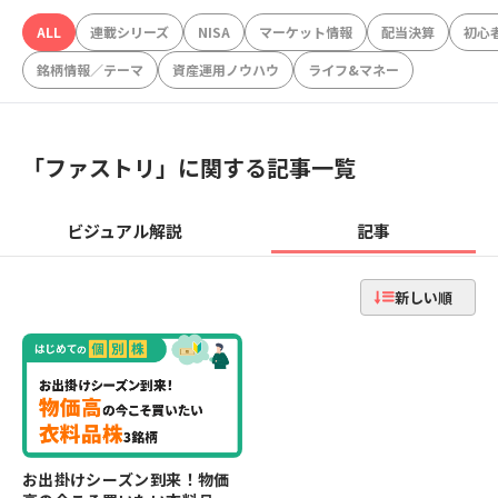
ALL
連載シリーズ
NISA
マーケット情報
配当決算
初心
銘柄情報／テーマ
資産運用ノウハウ
ライフ&マネー
「
ファストリ
」に関する記事一覧
ビジュアル解説
記事
新しい順
お出掛けシーズン到来！物価