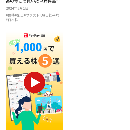
高の今こそ買いたい衣料品株3
銘柄【はじめての個別株】
2024年5月1日
#
優待
#
配当
#
ファストリ
#
日経平均
#
日本株