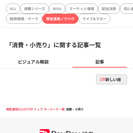
ALL
連載シリーズ
NISA
マーケット情報
配当決算
初心
銘柄情報／テーマ
資産運用ノウハウ
ライフ&マネー
「
消費・小売り
」に関する記事一覧
ビジュアル解説
記事
新しい順
資産運用の1stSTEP トップ
キーワード一覧
消費・小売り