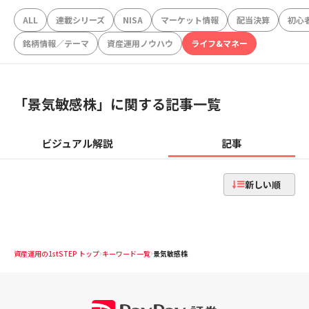
ALL
連載シリーズ
NISA
マーケット情報
配当決算
初心
銘柄情報／テーマ
資産運用ノウハウ
ライフ&マネー
「
景気敏感株
」に関する記事一覧
ビジュアル解説
記事
新しい順
資産運用の1stSTEP トップ
キーワード一覧
景気敏感株