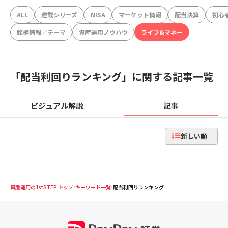
ALL
連載シリーズ
NISA
マーケット情報
配当決算
初心
銘柄情報／テーマ
資産運用ノウハウ
ライフ&マネー
「
配当利回りランキング
」に関する記事一覧
ビジュアル解説
記事
新しい順
資産運用の1stSTEP トップ
キーワード一覧
配当利回りランキング