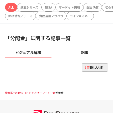
ALL
連載シリーズ
NISA
マーケット情報
配当決算
初心
銘柄情報／テーマ
資産運用ノウハウ
ライフ&マネー
「
分配金
」に関する記事一覧
ビジュアル解説
記事
新しい順
資産運用の1stSTEP トップ
キーワード一覧
分配金