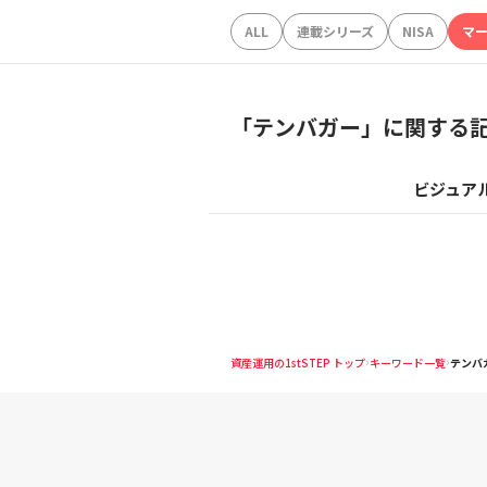
ALL
連載シリーズ
NISA
マ
「
テンバガー
」に関する
ビジュア
資産運用の1stSTEP トップ
キーワード一覧
テンバ