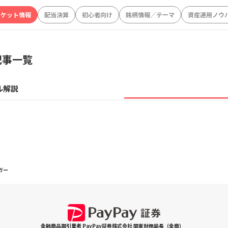
ーケット情報
配当決算
初心者向け
銘柄情報／テーマ
資産運用ノウ
記事一覧
ル解説
ガー
金融商品取引業者 PayPay証券株式会社 関東財務局長（金商）