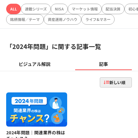
ALL
連載シリーズ
NISA
マーケット情報
配当決算
初心
銘柄情報／テーマ
資産運用ノウハウ
ライフ&マネー
「
2024年問題
」に関する記事一覧
ビジュアル解説
記事
新しい順
2024年問題｜関連業界の株は