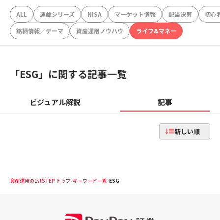
ALL
連載シリーズ
NISA
マーケット情報
配当決算
初心
銘柄情報／テーマ
資産運用ノウハウ
ライフ&マネー
「
ESG
」に関する記事一覧
ビジュアル解説
記事
新しい順
資産運用の1stSTEP トップ
キーワード一覧
ESG