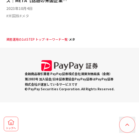
ズ｜META【話題の米国企業を
深堀り】
2023年10月4日
#
米国株
#
メタ
資産運用の1stSTEP トップ
キーワード一覧
メタ
金融商品取引業者 PayPay証券株式会社 関東財務局長（金商）
第2883号 加入協会/日本証券業協会PayPay証券はPayPay証券
株式会社が運営しているサービスです
© PayPay Securities Corporation. All Rights Reserved.