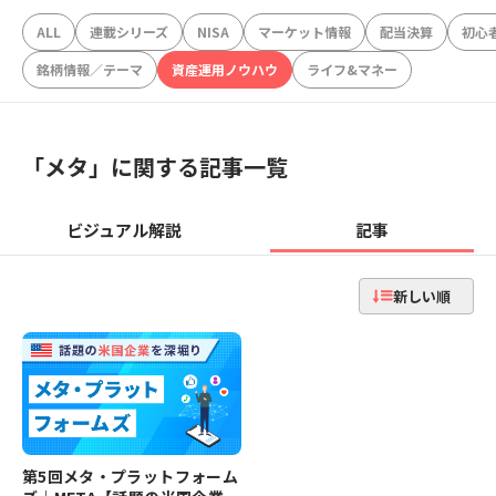
ALL
連載シリーズ
NISA
マーケット情報
配当決算
初心
銘柄情報／テーマ
資産運用ノウハウ
ライフ&マネー
「
メタ
」に関する記事一覧
ビジュアル解説
記事
新しい順
第5回メタ・プラットフォーム