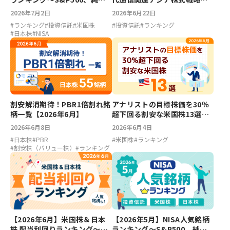
ファンド、スペースX、キオク
ァンド、次世代通信関連世界
2026年7月2日
2026年6月22日
シア
株式戦略ファンド【2026年6
#
ランキング
#
投資信託
#
米国株
#
投資信託
#
ランキング
月】
#
日本株
#
NISA
割安解消期待！PBR1倍割れ銘
アナリストの目標株価を30％
柄一覧【2026年6月】
超下回る割安な米国株13選
【2026年6月】
2026年6月8日
2026年6月4日
#
日本株
#
PBR
#
米国株
#
ランキング
#
割安株（バリュー株）
#
ランキング
【2026年6月】米国株＆日本
【2026年5月】NISA人気銘柄
株 配当利回りランキング～フ
ランキング～S&P500、純金