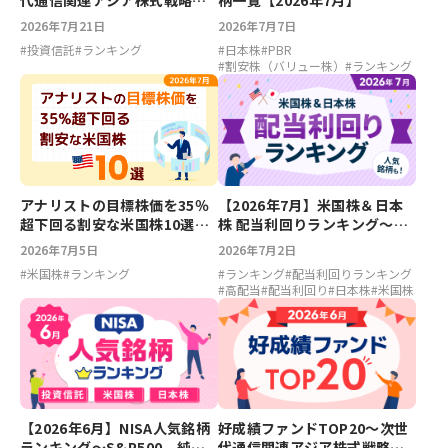
代通信関連アジア株式戦略フ
柄一覧【2026年7月】
ァンド、次世代通信関連世界
2026年7月21日
2026年7月7日
株式戦略ファンド【2026年7
#
投資信託
#
ランキング
#
日本株
#
PBR
月】
#
割安株（バリュー株）
#
ランキング
【2026年7月】米国株＆日本
アナリストの目標株価を35％
株 配当利回りランキング～フ
超下回る割安な米国株10選
ァイザー7.29％、ベライゾン
【2026年7月】
2026年7月2日
2026年7月5日
6.68％、ソニーFG5.55％、大
#
ランキング
#
配当利回りランキング
#
米国株
#
ランキング
東建託5.39％
#
高配当
#
配当利回り
#
日本株
#
米国株
【2026年6月】NISA人気銘柄
好成績ファンドTOP20～次世
ランキング～S&P500、純金
代通信関連アジア株式戦略フ