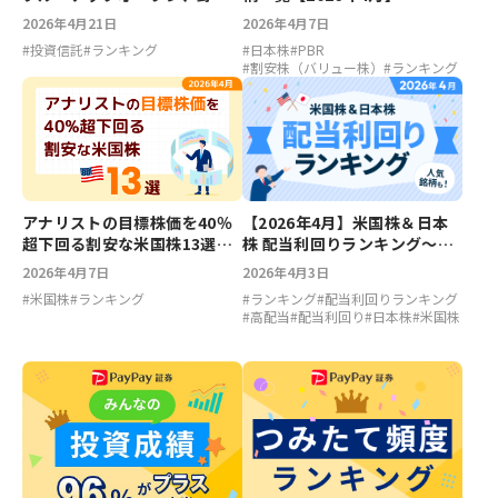
国内株式アクティブオープン
2026年4月21日
2026年4月7日
【2026年4月】
#
投資信託
#
ランキング
#
日本株
#
PBR
#
割安株（バリュー株）
#
ランキング
【2026年4月】米国株＆日本
アナリストの目標株価を40％
株 配当利回りランキング～ア
超下回る割安な米国株13選
ルトリア6.55％、ベライゾン
【2026年4月】
2026年4月3日
2026年4月7日
5.6％、マツダ5.26％、川崎汽
#
ランキング
#
配当利回りランキング
#
米国株
#
ランキング
船4.38％
#
高配当
#
配当利回り
#
日本株
#
米国株