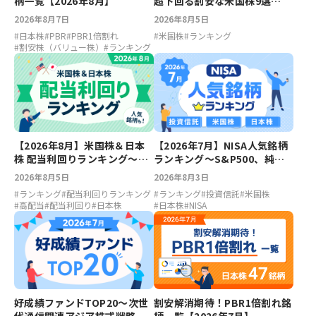
柄一覧【2026年8月】
超下回る割安な米国株9選
【2026年8月】
2026年8月7日
2026年8月5日
#
日本株
#
PBR
#
PBR1倍割れ
#
米国株
#
ランキング
#
割安株（バリュー株）
#
ランキング
【2026年8月】米国株＆日本
【2026年7月】NISA人気銘柄
株 配当利回りランキング～キ
ランキング～S&P500、純金
ャンベルズ7.12％、ファイザ
ファンド、スペースX、キオク
2026年8月5日
2026年8月3日
ー6.88％、LIXIL5.23％、ソニ
シア
#
ランキング
#
配当利回りランキング
#
ランキング
#
投資信託
#
米国株
ーFG5.15％
#
高配当
#
配当利回り
#
日本株
#
日本株
#
NISA
好成績ファンドTOP20～次世
割安解消期待！PBR1倍割れ銘