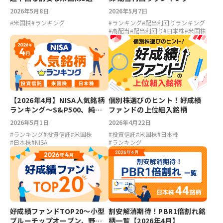
ァイザー7.02％、エイチピー
【2026年5月】
2026年5月7日
2026年5月8日
5.68％、LIXIL5.35％、川崎汽
#
ランキング
#
配当利回りランキング
#
米国株
#
ランキング
船4.68％
#
高配当
#
配当利回り
#
日本株
#
米国株
【2026年4月】NISA人気銘柄
個別株選びのヒント！好成績
ランキング～S&P500、純金
ファンドの上位組入銘柄
ファンド、PayPay、キオクシ
2026年5月1日
2026年4月22日
ア
#
ランキング
#
投資信託
#
米国株
#
投資信託
#
米国株
#
日本株
#
日本株
#
NISA
#
ランキング
好成績ファンドTOP20～小型
割安解消期待！PBR1倍割れ銘
ブルーチップオープン、野村
柄一覧【2026年4月】