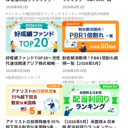
ァイザー6.71％、アルトリア
ファンド、エヌビディア、キ
2026年6月2日
2026年6月2日
6.23％、LIXIL5.37％、ホンダ
オクシア
#
ランキング
#
配当利回りランキング
#
ランキング
#
投資信託
#
米国株
5.04％
#
高配当
#
配当利回り
#
日本株
#
米国株
#
日本株
#
NISA
好成績ファンドTOP20～次世
割安解消期待！PBR1倍割れ銘
代通信関連アジア株式戦略フ
柄一覧【2026年5月】
ァンド、小型ブルーチップオ
2026年5月20日
2026年5月10日
ープン【2026年5月】
#
投資信託
#
ランキング
#
日本株
#
PBR
#
割安株（バリュー株）
#
ランキング
【2026年5月】米国株＆日本
アナリストの目標株価を35％
株 配当利回りランキング～フ
超下回る割安な米国株5選