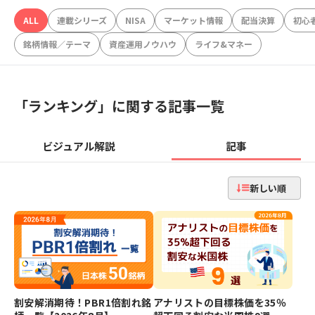
ALL
連載シリーズ
NISA
マーケット情報
配当決算
初心
銘柄情報／テーマ
資産運用ノウハウ
ライフ&マネー
「
ランキング
」に関する記事一覧
ビジュアル解説
記事
新しい順
割安解消期待！PBR1倍割れ銘
アナリストの目標株価を35％