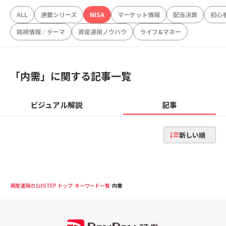
ALL
連載シリーズ
NISA
マーケット情報
配当決算
初心
銘柄情報／テーマ
資産運用ノウハウ
ライフ&マネー
「
内需
」に関する記事一覧
ビジュアル解説
記事
新しい順
資産運用の1stSTEP トップ
キーワード一覧
内需