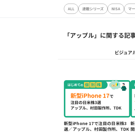
ALL
連載シリーズ
NISA
マ
「
アップル
」に関する記
ビジュア
新型iPhone 17で注目の日米株3
新
選／アップル、村田製作所、TDK
関
製