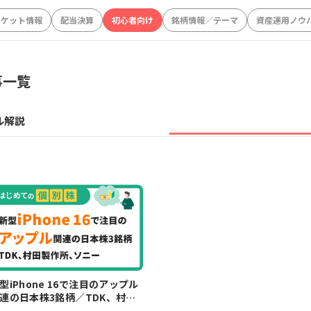
ーケット情報
配当決算
初心者向け
銘柄情報／テーマ
資産運用ノウ
事一覧
ル解説
型iPhone 16で注目のアップル
連の日本株3銘柄／TDK、村田
作所、ソニーグループ