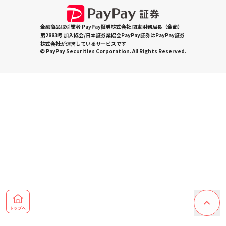
金融商品取引業者 PayPay証券株式会社 関東財務局長（金商）
第2883号 加入協会/日本証券業協会PayPay証券はPayPay証券
株式会社が運営しているサービスです
© PayPay Securities Corporation. All Rights Reserved.