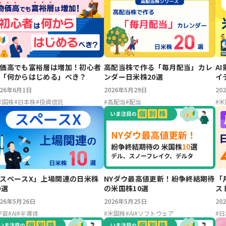
価高でも富裕層は増加！初心者
高配当株で作る「毎月配当」カレ
A
「何からはじめる」べき？
ンダー日米株20選
イ
026年6月1日
2026年5月29日
20
米国株
#
日本株
#
投資信託
#
高配当
#
配当
#
米
スペースX」上場関連の日米株
NYダウ最高値更新！紛争終結期待
「
0選
の米国株10選
ス
026年5月26日
2026年5月25日
20
宇宙
#
AI
#
半導体
#
米国株
#
AI
#
ソフトウェア
#
日