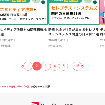
ヌビディア決算とAI関連日米株
新規上場で注目が集まるセレブラ
テ
0選
ス・システムズ関連の日米株11選
株
026年5月21日
2026年5月18日
20
I
#
半導体
#
半導体
#
AI
#
米
1
2
3
4
5
15
／テーマの連載シリーズ一覧
株式のテーマ/銘柄