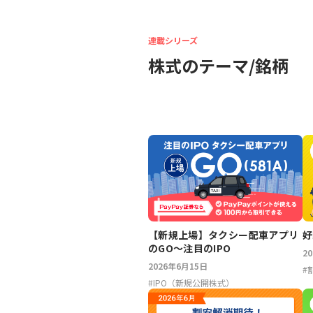
連載シリーズ
株式のテーマ/銘柄
【新規上場】タクシー配車アプリ
好
のGO～注目のIPO
2
2026年6月15日
#
#
IPO（新規公開株式）