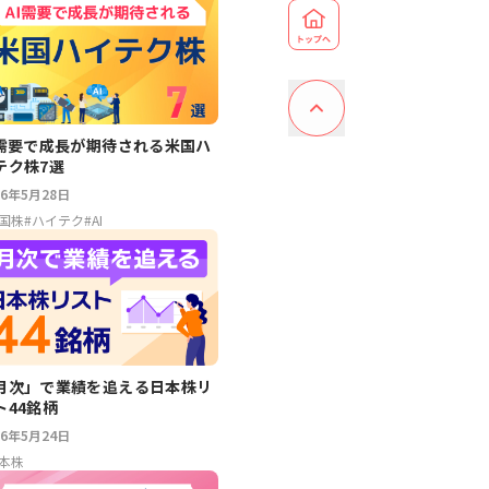
I需要で成長が期待される米国ハ
テク株7選
26年5月28日
国株
#
ハイテク
#
AI
月次」で業績を追える日本株リ
ト44銘柄
26年5月24日
本株