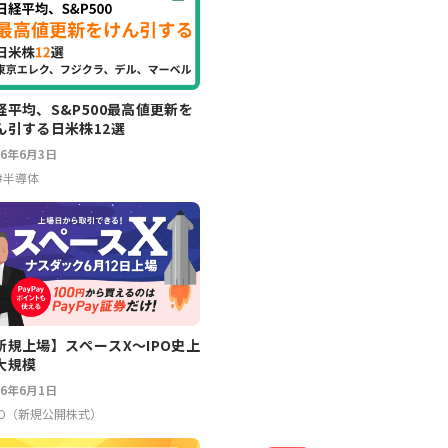
経平均、S&P500最高値更新を
ん引する日米株12選
26年6月3日
#
半導体
新規上場】スペースX～IPO史上
大規模
26年6月1日
PO（新規公開株式）