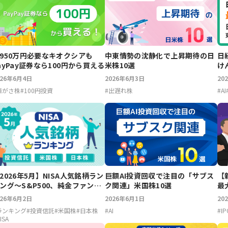
950万円必要なキオクシアも
中東情勢の沈静化で上昇期待の日
日
ayPay証券なら100円から買える
米株10選
け
026年6月4日
2026年6月3日
20
値がさ株
#
100円投資
#
出遅れ株
#
AI
2026年5月】NISA人気銘柄ラン
巨額AI投資回収で注目の「サブス
【
ング～S&P500、純金ファン
ク関連」米国株10選
最
、エヌビディア、キオクシア
026年6月2日
2026年6月1日
20
ランキング
#
投資信託
#
米国株
#
日本株
#
AI
#
I
ISA