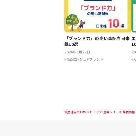
「ブランド力」の高い高配当日米
エ
株10選
1
2026年5月22日
2
#
高配当
#
配当
#
ブランド
#
A
資産運用の1stSTEP トップ
連載シリーズ
銘柄情報