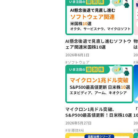
AI懸念後退で見直し進むソフトウ
物
ェア関連米国株10選
は
2026年6月1日
2
#
ソフトウェア
#
マイクロン1兆ドル突破、
「
S&P500最高値更新！日米株10選
1
2026年5月27日
2
#
半導体
#
AI
#