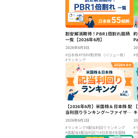
割安解消期待！PBR1倍割れ銘柄
約
一覧【2026年6月】
P
2026年6月8日
2
#
日本株
#
PBR
#
割安株（バリュー株）
#
#
ランキング
【2026年6月】米国株＆日本株 配
【
当利回りランキング～ファイザー
キ
6.71％、アルトリア6.23％、
ド
2026年6月2日
2
LIXIL5.37％、ホンダ5.04％
#
ランキング
#
配当利回りランキング
#
#
高配当
#
配当利回り
#
日本株
#
米国株
#
N