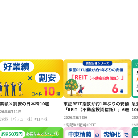
業績×割安の日本株10選
東証REIT指数が約1年ぶりの安値
急
「REIT（不動産投資信託）」6選
10
026年6月11日
2026年6月8日
20
割安株（バリュー株）
#
日本株
#
高配当
#
配当
#
REIT
#
AI