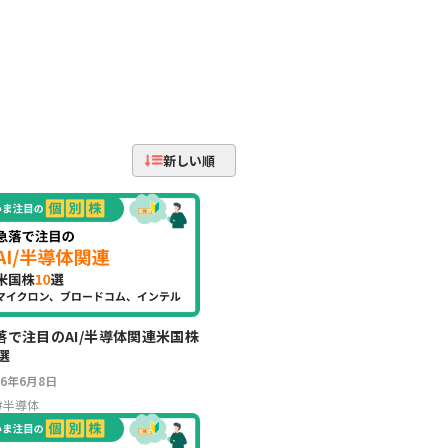
新しい順
落で注目のAI/半導体関連米国株
選
26年6月8日
#
半導体