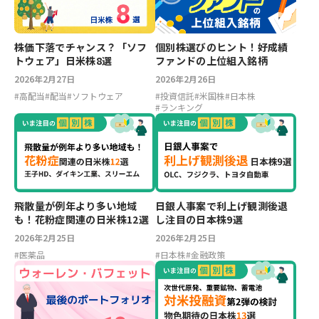
株価下落でチャンス？「ソフ
個別株選びのヒント！好成績
トウェア」日米株8選
ファンドの上位組入銘柄
2026年2月27日
2026年2月26日
#
高配当
#
配当
#
ソフトウェア
#
投資信託
#
米国株
#
日本株
#
ランキング
飛散量が例年より多い地域
日銀人事案で利上げ観測後退
も！花粉症関連の日米株12選
し注目の日本株9選
2026年2月25日
2026年2月25日
#
医薬品
#
日本株
#
金融政策