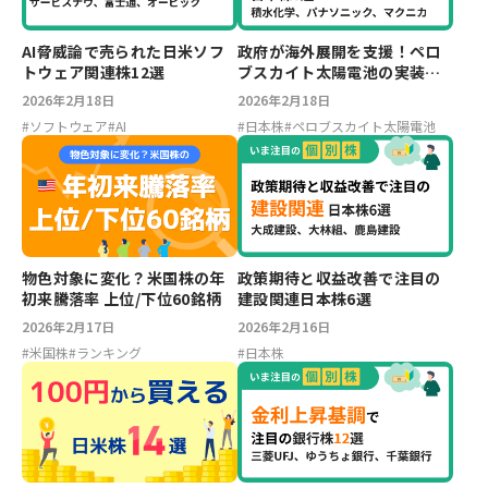
AI脅威論で売られた日米ソフ
政府が海外展開を支援！ペロ
トウェア関連株12選
ブスカイト太陽電池の実装に
貢献する日本株6選
2026年2月18日
2026年2月18日
#
ソフトウェア
#
AI
#
日本株
#
ペロブスカイト太陽電池
物色対象に変化？米国株の年
政策期待と収益改善で注目の
初来騰落率 上位/下位60銘柄
建設関連日本株6選
2026年2月17日
2026年2月16日
#
米国株
#
ランキング
#
日本株