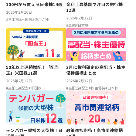
100円から買える日米株14選
金利上昇基調で注目の銀行株
12選
2026年2月16日
2026年2月12日
#
日本株
#
米国株
#
値がさ株
#
金融
#
日本株
50年以上連続増配！「配当
3月に権利確定の高配当・株主
王」米国株11選
優待銘柄まとめ
2026年2月12日
2026年2月12日
#
高配当
#
配当
#
米国株
#
高配当
#
配当
#
株主優待
#
日本株
テンバガー候補の大型株！日
政策進捗期待！高市関連銘柄
米株12選
20選