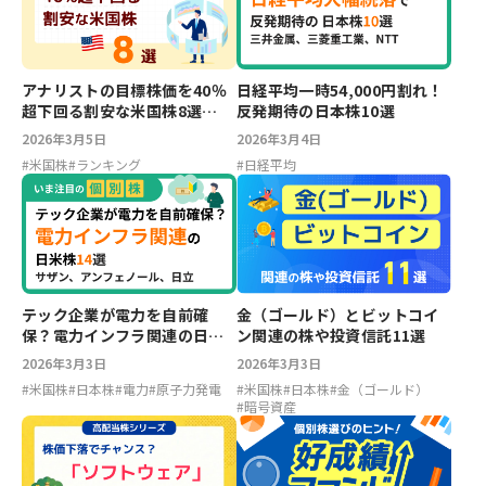
アナリストの目標株価を40％
日経平均一時54,000円割れ！
超下回る割安な米国株8選
反発期待の日本株10選
【2026年3月】
2026年3月5日
2026年3月4日
#
米国株
#
ランキング
#
日経平均
テック企業が電力を自前確
金（ゴールド）とビットコイ
保？電力インフラ関連の日米
ン関連の株や投資信託11選
株14選
2026年3月3日
2026年3月3日
#
米国株
#
日本株
#
電力
#
原子力発電
#
米国株
#
日本株
#
金（ゴールド）
#
暗号資産