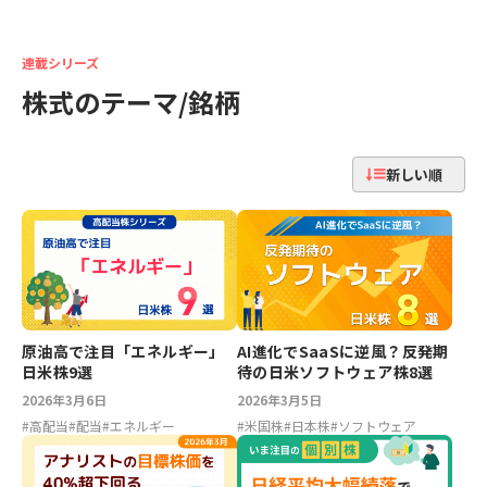
連載シリーズ
株式のテーマ/銘柄
新しい順
原油高で注目「エネルギー」
AI進化でSaaSに逆風？反発期
日米株9選
待の日米ソフトウェア株8選
2026年3月6日
2026年3月5日
#
高配当
#
配当
#
エネルギー
#
米国株
#
日本株
#
ソフトウェア