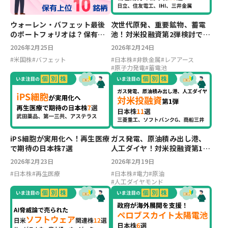
ウォーレン・バフェット最後
次世代原発、重要鉱物、蓄電
のポートフォリオは？保有上
池！対米投融資第2弾検討で物
位10銘柄
色期待銘柄13選
2026年2月25日
2026年2月24日
#
米国株
#
バフェット
#
日本株
#
非鉄金属
#
レアアース
#
原子力発電
#
蓄電池
iPS細胞が実用化へ！再生医療
ガス発電、原油積み出し港、
で期待の日本株7選
人工ダイヤ！対米投融資第1弾
の関連日本株11選
2026年2月23日
2026年2月19日
#
日本株
#
再生医療
#
日本株
#
電力
#
原油
#
人工ダイヤモンド