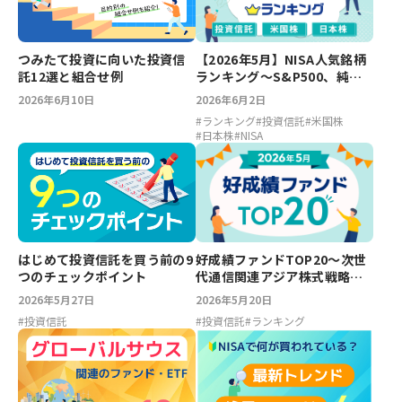
【2026年5月】NISA人気銘柄
つみたて投資に向いた投資信
ランキング～S&P500、純金
託12選と組合せ例
ファンド、エヌビディア、キ
2026年6月2日
2026年6月10日
オクシア
#
ランキング
#
投資信託
#
米国株
#
日本株
#
NISA
好成績ファンドTOP20～次世
はじめて投資信託を買う前の9
代通信関連アジア株式戦略フ
つのチェックポイント
ァンド、小型ブルーチップオ
2026年5月20日
2026年5月27日
ープン【2026年5月】
#
投資信託
#
ランキング
#
投資信託