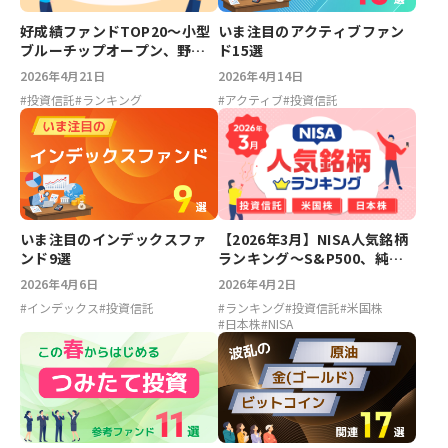
好成績ファンドTOP20～小型
いま注目のアクティブファン
ブルーチップオープン、野村
ド15選
国内株式アクティブオープン
2026年4月21日
2026年4月14日
【2026年4月】
#
投資信託
#
ランキング
#
アクティブ
#
投資信託
【2026年3月】NISA人気銘柄
いま注目のインデックスファ
ランキング～S&P500、純金
ンド9選
ファンド、PayPay、JX金属
2026年4月2日
2026年4月6日
#
ランキング
#
投資信託
#
米国株
#
インデックス
#
投資信託
#
日本株
#
NISA