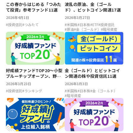
この春からはじめる「つみた
波乱の原油、金（ゴール
て投資」参考ファンド11選
ド）、ビットコイン関連17選
2026年4月1日
2026年3月27日
#
投資信託
#
つみたて
#
米国株
#
日本株
#
ETF
#
投資信託
#
原油
#
金（ゴールド）
#
暗号資産
好成績ファンドTOP20～小型
金（ゴールド）とビットコイ
ブルーチップオープン、野村
ン関連の株や投資信託11選
国内株式アクティブオープン
2026年3月23日
2026年3月3日
【2026年3月】
#
投資信託
#
ランキング
#
米国株
#
日本株
#
金（ゴールド）
#
暗号資産