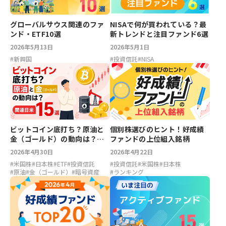
グローバルサウス関連のファ
NISAで何が買われている？最
ンド・ETF10選
新トレンドと注目ファンド6選
2026年5月13日
2026年5月1日
#
新興国
#
投資信託
#
NISA
ビットコイン底打ち？原油と
個別株選びのヒント！好成績
金（ゴールド）の動向は？関
ファンドの上位組入銘柄
連日米15選
2026年4月30日
2026年4月22日
#
米国株
#
日本株
#
ETF
#
投資信託
#
投資信託
#
米国株
#
日本株
#
原油
#
金（ゴールド）
#
暗号資産
#
ランキング