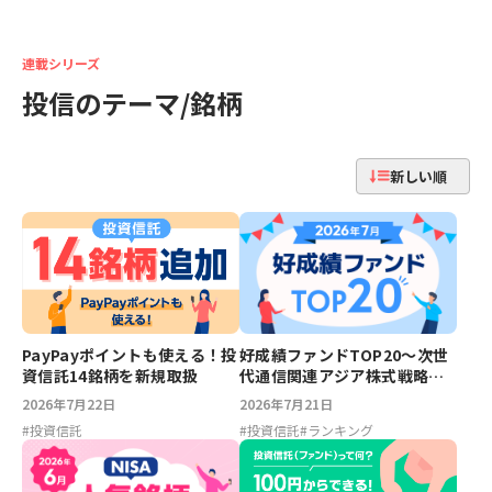
連載シリーズ
投信のテーマ/銘柄
新しい順
好成績ファンドTOP20～次世
PayPayポイントも使える！投
代通信関連アジア株式戦略フ
資信託14銘柄を新規取扱
ァンド、次世代通信関連世界
2026年7月21日
2026年7月22日
株式戦略ファンド【2026年7
#
投資信託
#
ランキング
#
投資信託
月】