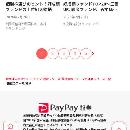
好成績ファンドTOP20～三菱
個別株選びのヒント！好成績
UFJ 純金ファンド、みずほ好
ファンドの上位組入銘柄
配当日本株オープン【2026年
2026年2月20日
2026年2月26日
2月】
#
投資信託
#
ランキング
#
投資信託
#
米国株
#
日本株
#
ランキング
1
2
3
4
5
資産運用の1stSTEP トップ
連載シリーズ
銘柄情報／テーマの連載シリーズ一覧
投信のテーマ/銘柄
金融商品取引業者 PayPay証券株式会社 関東財務局長（金商）
第2883号 加入協会/日本証券業協会PayPay証券はPayPay証券
株式会社が運営しているサービスです
© PayPay Securities Corporation. All Rights Reserved.