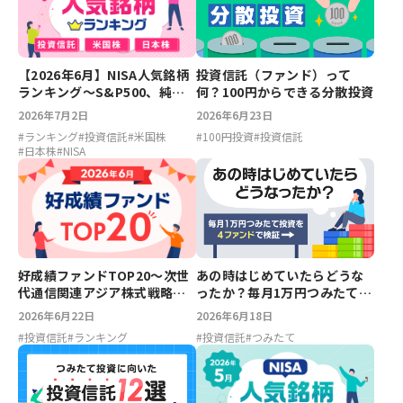
【2026年6月】NISA人気銘柄
投資信託（ファンド）って
ランキング～S&P500、純金
何？100円からできる分散投資
ファンド、スペースX、キオク
2026年7月2日
2026年6月23日
シア
#
ランキング
#
投資信託
#
米国株
#
100円投資
#
投資信託
#
日本株
#
NISA
好成績ファンドTOP20～次世
あの時はじめていたらどうな
代通信関連アジア株式戦略フ
ったか？毎月1万円つみたて投
ァンド、次世代通信関連世界
資を4ファンドで検証
2026年6月22日
2026年6月18日
株式戦略ファンド【2026年6
#
投資信託
#
ランキング
#
投資信託
#
つみたて
月】