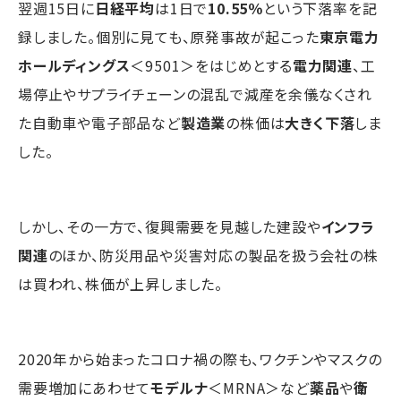
翌週15日に
日経平均
は1日で
10.55％
という下落率を記
録しました。個別に見ても、原発事故が起こった
東京電力
ホールディングス
＜9501＞をはじめとする
電力関連
、工
場停止やサプライチェーンの混乱で減産を余儀なくされ
た自動車や電子部品など
製造業
の株価は
大きく下落
しま
した。
しかし、その一方で、復興需要を見越した建設や
インフラ
関連
のほか、防災用品や災害対応の製品を扱う会社の株
は買われ、株価が上昇しました。
2020年から始まったコロナ禍の際も、ワクチンやマスクの
需要増加にあわせて
モデルナ
＜MRNA＞など
薬品
や
衛