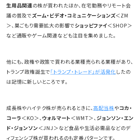
生用品関連
の株が買われたほか、在宅勤務やリモート会
議の普及で
ズーム・ビデオ・コミュニケーションズ
＜ZM
＞、巣ごもり需要拡大の影響で
ショッピファイ
＜SHOP＞
など通販やゲーム関連なども注目を集めました。
他にも、政権や政策で買われる業種売られる業種があり、
トランプ政権誕生で
「トランプ・トレード」が活発化
したの
は記憶に新しいところです。
成長株やハイテク株が売られるときに、
高配当株
や
コカ・
コーラ
＜KO＞、
ウォルマート
＜WMT＞、
ジョンソン・エン
ド・ジョンソン
＜JNJ＞など食品や生活必需品などのデ
ィフェンシブ株が買われるのも定番パターンです。