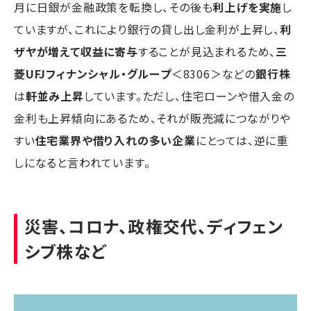
月に日銀が金融政策を転換し、その後も
利上げを実施
し
ていますが、これにより銀行の貸し出し金利が上昇し、
利
ザヤが増えて収益に寄与
することが見込まれるため、
三
菱UFJフィナンシャル・グループ
＜8306＞などの
銀行株
は
軒並み上昇
しています。ただし、住宅ローンや借入金の
金利も上昇傾向にあるため、それが販売減につながりや
すい
住宅業界や借り入れの多い企業
にとっては、逆に重
しになると言われています。
災害、コロナ、政権交代、ディフェン
シブ株など