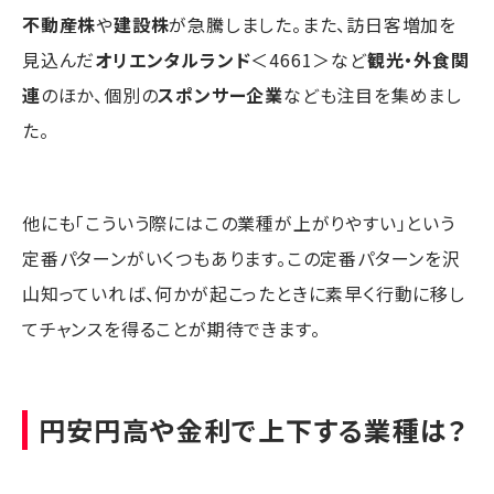
不動産株
や
建設株
が急騰しました。また、訪日客増加を
見込んだ
オリエンタルランド
＜4661＞など
観光・外食関
連
のほか、個別の
スポンサー企業
なども注目を集めまし
た。
他にも「こういう際にはこの業種が上がりやすい」という
定番パターンがいくつもあります。この定番パターンを沢
山知っていれば、何かが起こったときに素早く行動に移し
てチャンスを得ることが期待できます。
円安円高や金利で上下する業種は？