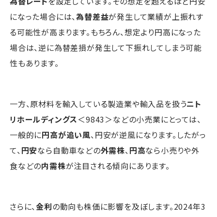
為替レート
を設定しています。その想定を超えるほど円安
になった場合には、
為替差益
が発生して業績が上振れす
る可能性が高まります。もちろん、想定より円高になった
場合は、逆に為替差損が発生して下振れしてしまう可能
性もあります。
一方、原材料を輸入している製造業や輸入品を扱う
ニト
リホールディングス
＜9843＞などの小売業にとっては、
一般的に
円高が追い風
、円安が逆風になります。したがっ
て、
円安
なら自動車などの
外需株
、
円高
なら小売りや外
食などの
内需株
が注目される傾向にあります。
さらに、
金利
の動向も株価に影響を及ぼします。2024年3