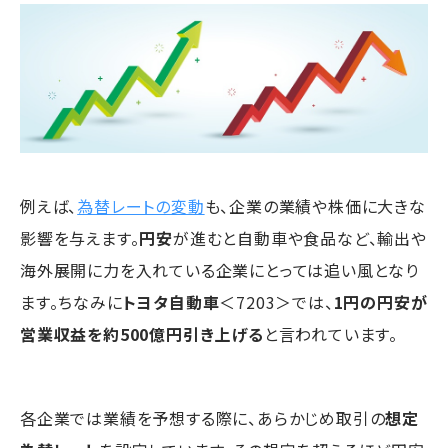
例えば、
為替レートの変動
も、企業の業績や株価に大きな
影響を与えます。
円安
が進むと自動車や食品など、輸出や
海外展開に力を入れている企業にとっては追い風となり
ます。ちなみに
トヨタ自動車
＜7203＞では、
1円の円安が
営業収益を約500億円引き上げる
と言われています。
各企業では業績を予想する際に、あらかじめ取引の
想定