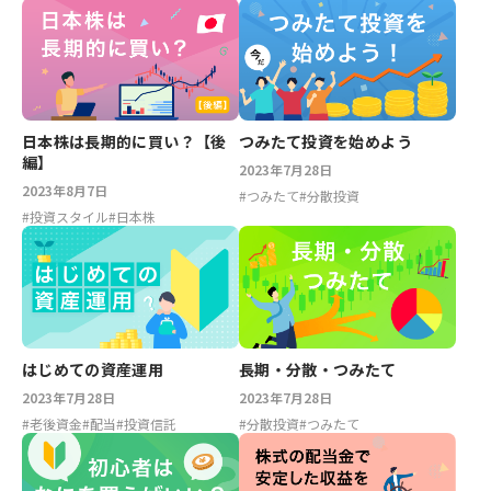
つみたて投資を始めよう
日本株は長期的に買い？【後
編】
2023年7月28日
2023年8月7日
#
つみたて
#
分散投資
#
投資スタイル
#
日本株
長期・分散・つみたて
はじめての資産運用
2023年7月28日
2023年7月28日
#
分散投資
#
つみたて
#
老後資金
#
配当
#
投資信託