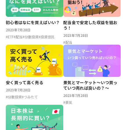
配当金で安定した収益を狙お
初心者はなにを買えばいい？
う！
2023年7月28日
2023年7月28日
#
ETF
#
配当
#
分散投資
#
投資信託
#
配当
安く買って高く売る
景気とマーケット～いつ買っ
ていつ売れば良いの？～
2023年7月28日
2023年7月28日
#
分散投資
#
つみたて
#
景気