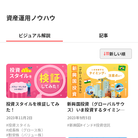
資産運用ノウハウ
ビジュアル解説
記事
新しい順
投資スタイルを検証してみ
新興国投資（グローバルサウ
た！
ス）いま投資するタイミン
グ？注意点は？
2023年11月2日
2023年9月5日
#
投資スタイル
#
新興国
#
インド
#
投資信託
#
成長株（グロース株）
#
割安株（バリュー株）