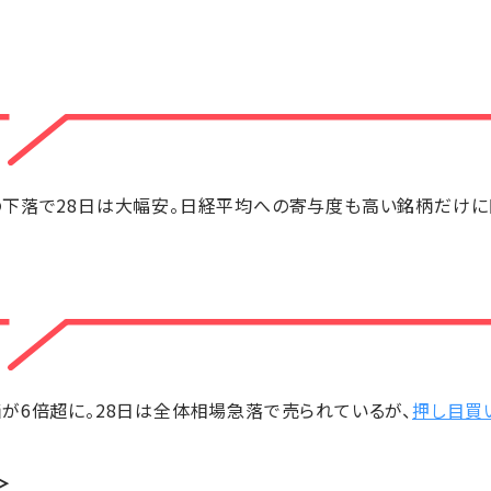
の下落で28日は大幅安。日経平均への寄与度も高い銘柄だけ
が6倍超に。28日は全体相場急落で売られているが、
押し目買
＞