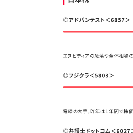
◎
アドバンテスト
＜6857＞
エヌビディアの急落や全体相場
◎
フジクラ
＜5803＞
電線の大手。昨年は１年間で株価
◎
弁護士ドットコム
＜6027