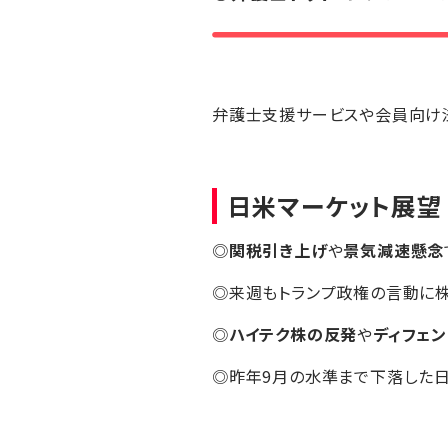
弁護士支援サービスや会員向け法
日米マーケット展望
◎
関税引き上げ
や
景気減速懸念
◎来週もトランプ政権の言動に
◎
ハイテク株の反発
や
ディフェ
◎昨年9月の水準まで下落した