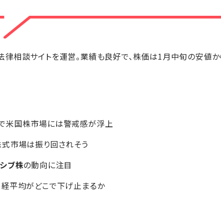
律相談サイトを運営。業績も良好で、株価は1月中旬の安値か
で米国株市場には警戒感が浮上
株式市場は振り回されそう
ンシブ株
の動向に注目
日経平均がどこで下げ止まるか