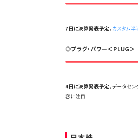
7日に決算発表予定
。
カスタム半
◎
プラグ・パワー
＜PLUG＞
4日に決算発表予定
。データセ
容に注目
日本株