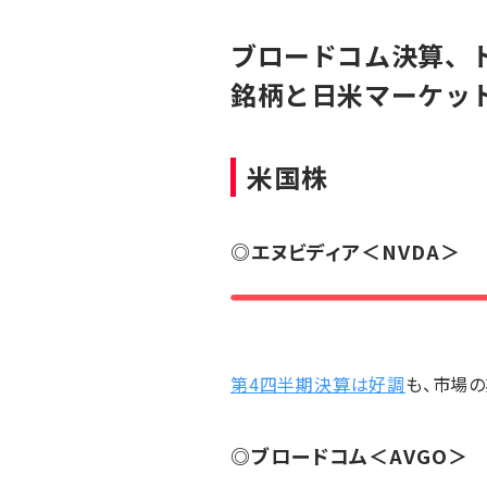
ブロードコム決算、
銘柄と日米マーケッ
米国株
◎
エヌビディア
＜NVDA＞
第4四半期決算は好調
も、市場
◎
ブロードコム
＜AVGO＞