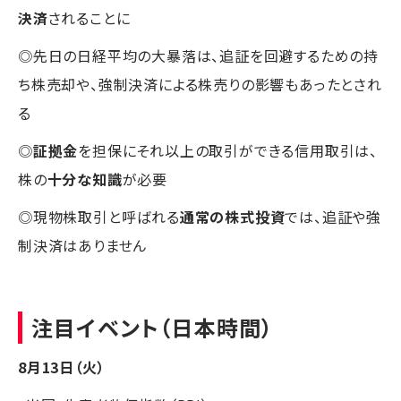
決済
されることに
◎先日の日経平均の大暴落は、追証を回避するための持
ち株売却や、強制決済による株売りの影響もあったとされ
る
◎
証拠金
を担保にそれ以上の取引ができる信用取引は、
株の
十分な知識
が必要
◎現物株取引と呼ばれる
通常の株式投資
では、追証や強
制決済はありません
注目イベント（日本時間）
8月13日（火）