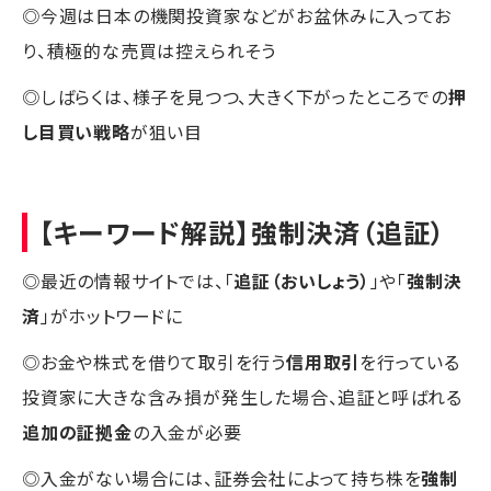
◎今週は日本の機関投資家などがお盆休みに入ってお
り、積極的な売買は控えられそう
◎しばらくは、様子を見つつ、大きく下がったところでの
押
し目買い戦略
が狙い目
【キーワード解説】強制決済（追証）
◎最近の情報サイトでは、「
追証（おいしょう）
」や「
強制決
済
」がホットワードに
◎お金や株式を借りて取引を行う
信用取引
を行っている
投資家に大きな含み損が発生した場合、追証と呼ばれる
追加の証拠金
の入金が必要
◎入金がない場合には、証券会社によって持ち株を
強制