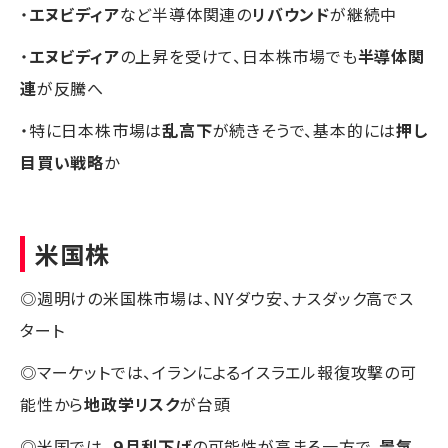
・
エヌビディア
など半導体関連の
リバウンド
が継続中
・
エヌビディア
の上昇を受けて、日本株市場でも
半導体関
連
が反騰へ
・特に日本株市場は
乱高下
が続きそうで、基本的には
押し
目買い戦略
か
米国株
◎週明けの米国株市場は、NYダウ安、ナスダック高でス
タート
◎マーケットでは、イランによるイスラエル報復攻撃の可
能性から
地政学リスク
が台頭
◎米国では、
９月利下げ
の可能性が高まる一方で、
景気