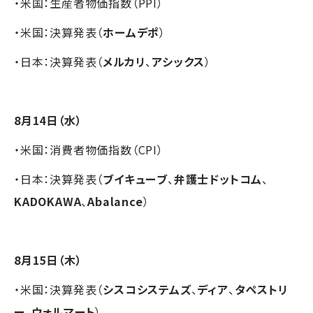
・米国：生産者物価指数（PPI）
・米国：決算発表（
ホームデポ
）
・日本：決算発表（
メルカリ
、
アシックス
）
8月14日（水）
・米国：消費者物価指数（CPI）
・日本：決算発表（
ブイキューブ
、
弁護士ドットコム
、
KADOKAWA
、
Abalance
）
8月15日（木）
・米国：決算発表（
シスコシステムズ
、
ディア
、
タペストリ
ー
、
ウォルマート
）