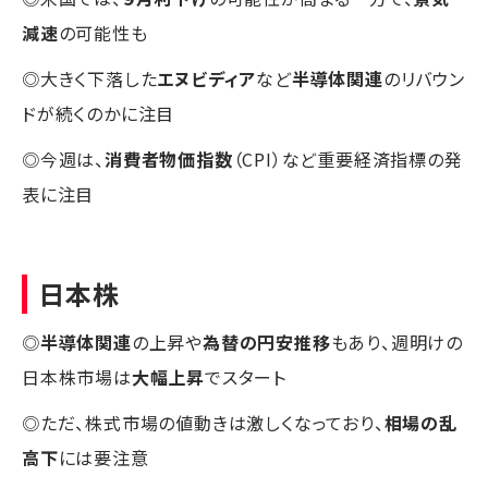
減速
の可能性も
◎大きく下落した
エヌビディア
など
半導体関連
のリバウン
ドが続くのかに注目
◎今週は、
消費者物価指数
（CPI）など重要経済指標の発
表に注目
日本株
◎
半導体関連
の上昇や
為替の円安推移
もあり、週明けの
日本株市場は
大幅上昇
でスタート
◎ただ、株式市場の値動きは激しくなっており、
相場の乱
高下
には要注意