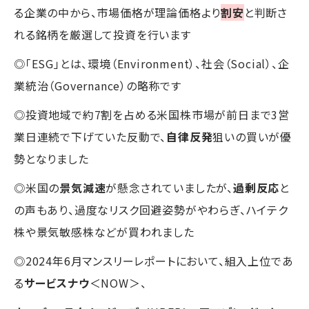
る企業の中から、市場価格が理論価格より
割安
と判断さ
れる銘柄を厳選して投資を行います
◎「ESG」とは、環境（Environment）、社会（Social）、企
業統治（Governance）の略称です
◎投資地域で約7割を占める米国株市場が前日まで3営
業日連続で下げていた反動で、
自律反発
狙いの買いが優
勢となりました
◎米国の
景気減速
が懸念されていましたが、
過剰反応
と
の声もあり、過度なリスク回避姿勢がやわらぎ、ハイテク
株や景気敏感株などが買われました
◎2024年6月マンスリーレポートにおいて、組入上位であ
る
サービスナウ
＜NOW＞、