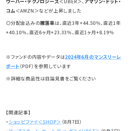
ウーバー・テクノロジーズ
＜UBER＞、
アマゾン・ドット・
コム
＜AMZN＞などが上昇しました
◎分配金込みの
騰落率
は、直近3年+44.50％、直近1年
+40.10％、直近6ヶ月+23.33％、直近1ヶ月+8.19％
※ファンドの内容やデータは
2024年6月のマンスリーレ
ポート
（PDF）を参照しています
※詳細な商品性は目論見書をご覧ください
【関連記事】
・
ショッピファイ＜SHOP＞
（8月7日）