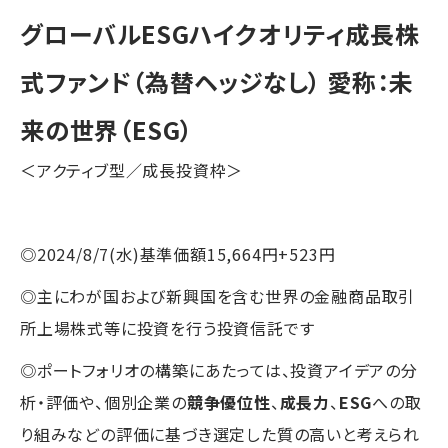
グローバルESGハイクオリティ成長株
式ファンド（為替ヘッジなし） 愛称：未
来の世界（ESG）
＜アクティブ型／成長投資枠＞
◎2024/8/7(水)基準価額15,664円+523円
◎主にわが国および新興国を含む世界の金融商品取引
所上場株式等に投資を行う投資信託です
◎ポートフォリオの構築にあたっては、投資アイデアの分
析・評価や、個別企業の
競争優位性
、
成長力
、
ESG
への取
り組みなどの評価に基づき選定した質の高いと考えられ