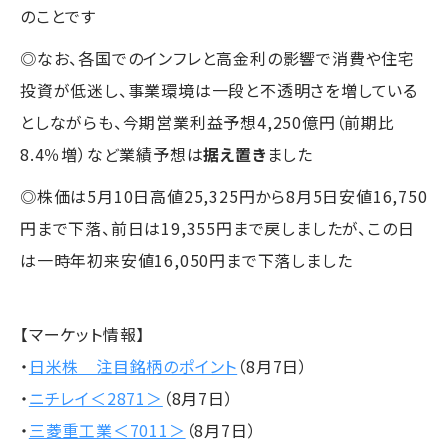
のことです
◎なお、各国でのインフレと高金利の影響で消費や住宅
投資が低迷し、事業環境は一段と不透明さを増している
としながらも、今期営業利益予想4,250億円（前期比
8.4％増）など業績予想は
据え置き
ました
◎株価は5月10日高値25,325円から8月5日安値16,750
円まで下落、前日は19,355円まで戻しましたが、この日
は一時年初来安値16,050円まで下落しました
【マーケット情報】
・
日米株 注目銘柄のポイント
（8月7日）
・
ニチレイ＜2871＞
（8月7日）
・
三菱重工業＜7011＞
（8月7日）