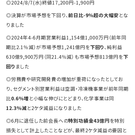
◎2024/8/7(水)終値17,200円-1,900円
◎決算が市場予想を下回り、
前日比-9％超の大幅安
とな
りました
◎2024年4-6月期営業利益1,154億1,000万円（前年同
期比2.1％減）が市場予想1,241億円を
下回り
、純利益
630億9,900万円（同21.4％減）も市場予想813億円を
下
回り
ました
◎労務費や研究開発費の増加が重荷になったとしてお
り、セグメント別営業利益は空調・冷凍機事業が前年同期
比
0.6％増
と小幅な伸びにとどまり、化学事業は同
12.3％減
と2ケタ減益になりました
◎6月に退任した前会長への
特別功績金43億円
を特別
損失として計上したことなどが、最終2ケタ減益の要因と