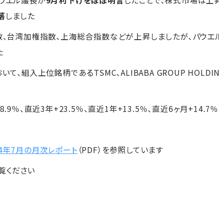
落
しました
指数、台湾加権指数、上海総合指数などが上昇しましたが、パウ
た
、組入上位銘柄であるTSMC、ALIBABA GROUP HOLDING、R
.9％、直近3年+23.5％、直近1年+13.5％、直近6ヶ月+14.7％
24年7月の月次レポート
（PDF）を参照しています
覧ください