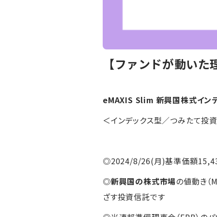
【ファンドが動いた理由
eMAXIS Slim 新興国株式イ
＜インデックス型／つみたて投
◎2024/8/26(月)基準価額15,4
◎
新興国の株式市場
の値動き（
ざす投資信託です
◎米連邦準備理事会（FRB）の