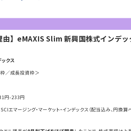
】eMAXIS Slim 新興国株式インデッ
ンデックス
資枠／成長投資枠＞
31円-233円
MSCIエマージング・マーケット・インデックス（配当込み、円換
パウエル議長が
9月利下げをほぼ明言
したことで、株式市場は上