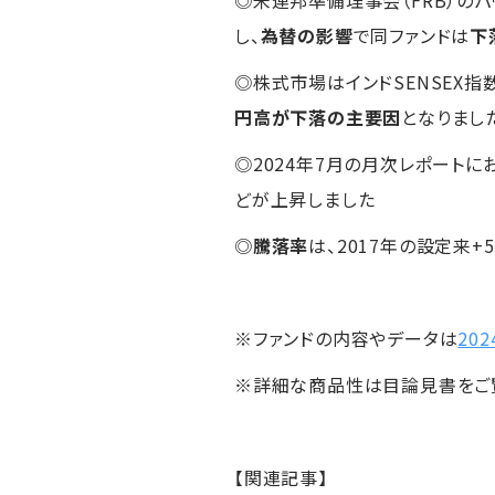
し、
為替の影響
で同ファンドは
下
◎株式市場はインドSENSEX
円高が下落の主要因
となりまし
◎2024年7月の月次レポートにおいて
どが上昇しました
◎
騰落率
は、2017年の設定来+58
※ファンドの内容やデータは
20
※詳細な商品性は目論見書をご
【関連記事】