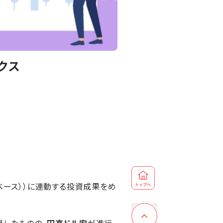
クス
算ベース））に連動する投資成果をめ
昇したものの、
円高ドル安
が進行