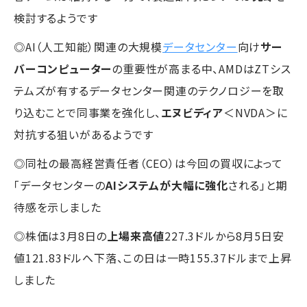
検討するようです
◎AI（人工知能）関連の大規模
データセンター
向け
サー
バーコンピューター
の重要性が高まる中、AMDはZTシス
テムズが有するデータセンター関連のテクノロジーを取
り込むことで同事業を強化し、
エヌビディア
＜NVDA＞に
対抗する狙いがあるようです
◎同社の最高経営責任者（CEO）は今回の買収によって
「データセンターの
AIシステムが大幅に強化
される」と期
待感を示しました
◎株価は3月8日の
上場来高値
227.3ドルから8月5日安
値121.83ドルへ下落、この日は一時155.37ドルまで上昇
しました