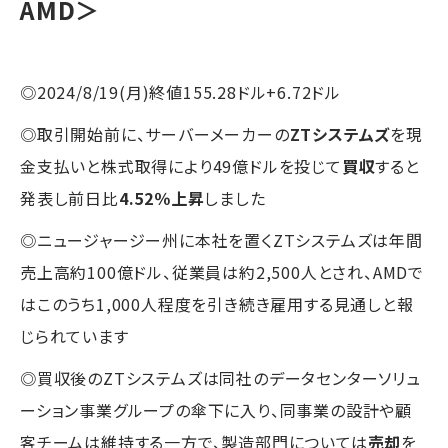
AMD＞
◎2024/8/19(月)終値155.28ドル+6.72ドル
◎取引開始前に、サーバーメーカーの
ZTシステムズ
を現
金支払いと株式取得により49億ドルを投じて
買収
すると
発表し前日比
4.52％上昇
しました
◎ニュージャージー州に本社を置くZTシステムズは年間
売上高約100億ドル、従業員は約2,500人とされ、AMDで
はこのうち1,000人程度を引き続き雇用する見通しと報
じられています
◎買収後のZTシステムズは同社のデータセンターソリュ
ーション事業グループの傘下に入り、同事業の設計や顧
客チームは維持する一方で、製造部門については
売却
を